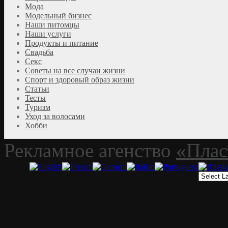
Мода
Модельный бизнес
Наши питомцы
Наши услуги
Продукты и питание
Свадьба
Секс
Советы на все случаи жизни
Спорт и здоровый образ жизни
Статьи
Тесты
Туризм
Уход за волосами
Хобби
Рекламное агенство
«Плас