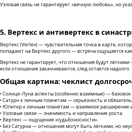
Узловая связь не гарантирует «вечную любовь», но ука
5. Вертекс и антивертекс в синаст
Вертекс (Vertex) — чувствительная точка в карте, кот
попадают на Вертекс другого — встреча ощущается как 
Вертекс не гарантирует, что отношения будут лёгкими 
если отношения заканчиваются, след остаётся надолго.
Общая картина: чеклист долгосро
• Солнце-Луна аспекты (особенно взаимные) — базово
• Сатурн к личным планетам — серьёзность и обязатель
• Юпитер к личным планетам — взаимное расширение и
• Узловые связи — значимость и направление роста.
• Вертекс — ощущение «судьбоносности».
• Без Сатурна — отношения могут быть лёгкими, но не