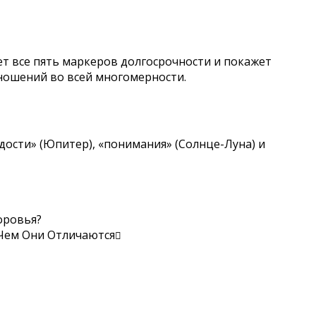
ует все пять маркеров долгосрочности и покажет
тношений во всей многомерности.
адости» (Юпитер), «понимания» (Солнце-Луна) и
оровья?
Чем Они Отличаются