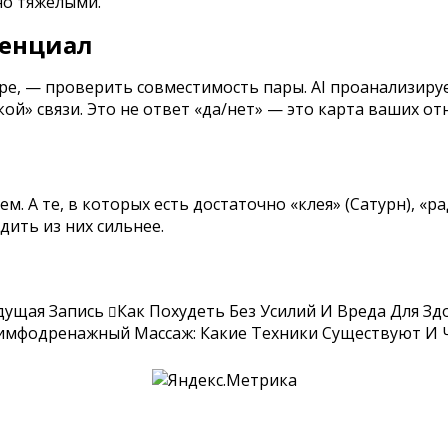
но тяжёлыми.
тенциал
аре, —
проверить совместимость пары
. AI проанализир
ой» связи. Это не ответ «да/нет» — это карта ваших о
. А те, в которых есть достаточно «клея» (Сатурн), «р
дить из них сильнее.
дущая Запись
Как Похудеть Без Усилий И Вреда Для Зд
имфодренажный Массаж: Какие Техники Существуют И 