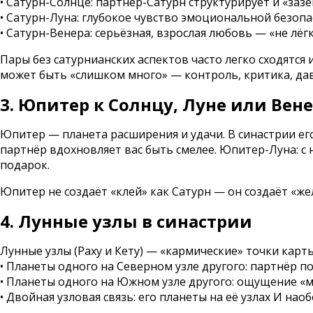
• Сатурн-Солнце: партнёр-Сатурн структурирует и «за
• Сатурн-Луна: глубокое чувство эмоциональной безопа
• Сатурн-Венера: серьёзная, взрослая любовь — «не лёгк
Пары без сатурнианских аспектов часто легко сходятся 
может быть «слишком много» — контроль, критика, дав
3. Юпитер к Солнцу, Луне или Вен
Юпитер — планета расширения и удачи. В синастрии ег
партнёр вдохновляет вас быть смелее. Юпитер-Луна: 
подарок.
Юпитер не создаёт «клей» как Сатурн — он создаёт «же
4. Лунные узлы в синастрии
Лунные узлы (Раху и Кету) — «кармические» точки карт
• Планеты одного на Северном узле другого: партнёр п
• Планеты одного на Южном узле другого: ощущение «мы
• Двойная узловая связь: его планеты на её узлах И 