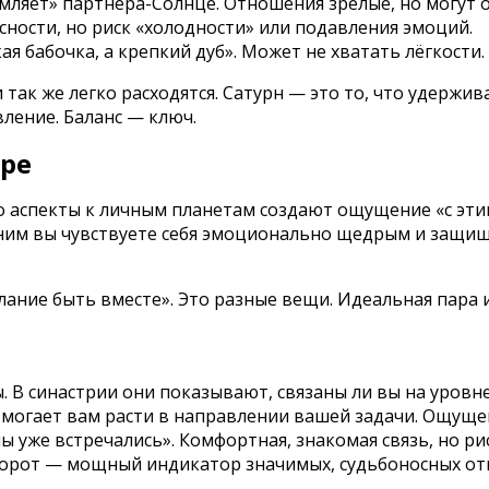
земляет» партнёра-Солнце. Отношения зрелые, но могу
сности, но риск «холодности» или подавления эмоций.
ая бабочка, а крепкий дуб». Может не хватать лёгкости.
и так же легко расходятся. Сатурн — это то, что удержи
ление. Баланс — ключ.
ере
о аспекты к личным планетам создают ощущение «с эти
с ним вы чувствуете себя эмоционально щедрым и защ
лание быть вместе». Это разные вещи. Идеальная пара и
ы. В синастрии они показывают, связаны ли вы на уровн
омогает вам расти в направлении вашей задачи. Ощущен
 уже встречались». Комфортная, знакомая связь, но рис
наоборот — мощный индикатор значимых, судьбоносных о