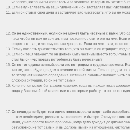
человека, которым вы являетесь и за человека, которым вы хотите быт
Если ему наплевать на ваши увлечения и он заставляет вас чувствовать
Если он ставит свои цели и заставляет вас чувствовать, что вы не мож
Он не единственный, если он не может быть честным с вами.
Это од
часа чтобы он вам не солгал, и вы постоянно ловите его на лжи. Если он
секреты от вас, и что ему нельзя доверять. Если он лжет вам, то он не
Если у вас есть доказательства того, что он лжет, и он отрицает, когда
Если он тебя уважает, то он должен быть честным вместо того, чтобы
стал бы он чувствовать потребность быть нечестным?
Он не тот единственный, если его нет рядом в трудные времена.
Есл
так же, как он будет, рядом в течении вашей жизни. Если он рядом на
то этому нет никакого оправдания. Истинная любовь означает быть с ч
сложной ситуации, то он не тот самый.
Конечно, он может быть джентльменом, когда вы находитесь в хорошем
когда у Вас семейный кризис или вы потеряли работу, то он не тот ед
Он никогда не будет тем единственным, если ведет себя оскорбите
— вам необходимо, разрывать отношения, и быстро. Этому нет никаки
меня, у него просто много проблем», когда дело доходит до физически
безусловно, не тот самый, и вы должны выйти из отношений, как тольк