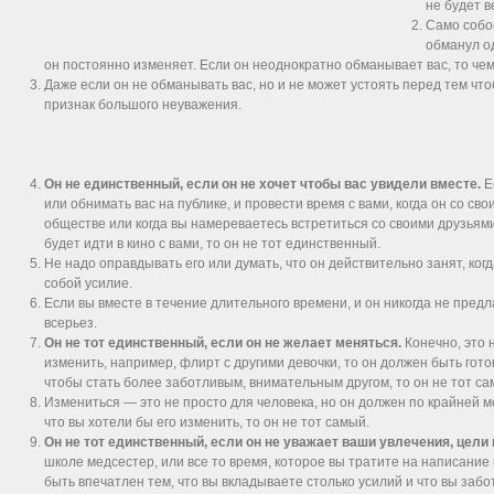
не будет в
Само собой
обманул од
он постоянно изменяет. Если он неоднократно обманывает вас, то чем
Даже если он не обманывать вас, но и не может устоять перед тем чт
признак большого неуважения.
Он не единственный, если он не хочет чтобы вас увидели вместе.
Ес
или обнимать вас на публике, и провести время с вами, когда он со св
обществе или когда вы намереваетесь встретиться со своими друзьями
будет идти в кино с вами, то он не тот единственный.
Не надо оправдывать его или думать, что он действительно занят, когд
собой усилие.
Если вы вместе в течение длительного времени, и он никогда не предл
всерьез.
Он не тот единственный, если он не желает меняться.
Конечно, это 
изменить, например, флирт с другими девочки, то он должен быть гото
чтобы стать более заботливым, внимательным другом, то он не тот са
Измениться — это не просто для человека, но он должен по крайней м
что вы хотели бы его изменить, то он не тот самый.
Он не тот единственный, если он не уважает ваши увлечения, цели 
школе медсестер, или все то время, которое вы тратите на написание п
быть впечатлен тем, что вы вкладываете столько усилий и что вы забо