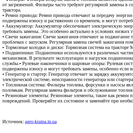
от загрязнений. Фильтры часто требуют регулярной замены в с
трактора.
• Ремни привода: Ремни привода отвечают за передачу энергии
подвержены износу и растяжению со временем, и могут потреб
• Аккумулятор: Аккумулятор обеспечивает электрическую энерг
требовать замены. Это особенно актуально в условиях низких 
• Свечи зажигания: Свечи зажигания отвечают за поджигание 
проблемах с запуском. Регулярная замена свечей зажигания п
• Тормозные колодки и диски: Тормозная система на тракторе
• Подшипники: Подшипники используются в различных частях 
механизмов. В результате эксплуатации и нагрузок подшипник
службы.• Рулевые наконечники и шаровые опоры: Рулевая сис
подвержены износу и могут требовать замены, особенно если 
• Генератор и стартер: Генератор отвечает за зарядку аккумуля
электрической системе, неисправности генератора или стартера
• Топливная система: Фильтры топлива, форсунки и насосы 
поломкам. Регулярная замена фильтров и обслуживание топли
• Резиновые элементы: Резиновые элементы, такие как ремни п
повреждений. Проверяйте их состояние и заменяйте при необх
Источник:
agro-kraina.in.ua