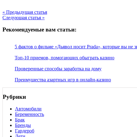
« Предыдущая статья
Следующая статья »
Рекомендуемые вам статьи:
5 фактов о фильме «Дьявол носит Prada», которые вы не 
Топ-10 приемов, помогающих обыграть казино
Проверенные способы заработка на дому
Преимущества азартных игр в онлайн-казино
Рубрики
Автомобили
Беременность
Брак
Бренды
Гардероб
Дети