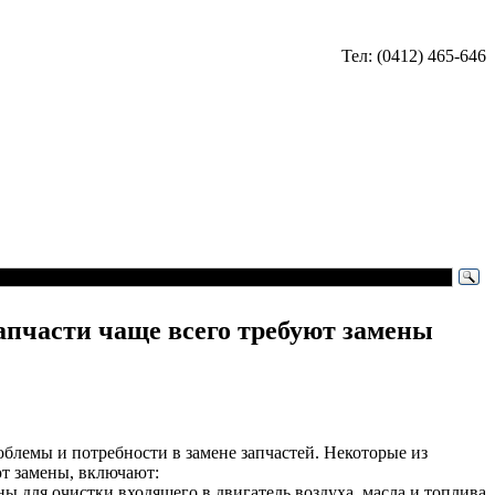
Тел: (0412) 465-646
апчасти чаще всего требуют замены
облемы и потребности в замене запчастей. Некоторые из
ют замены, включают:
ы для очистки входящего в двигатель воздуха, масла и топлива