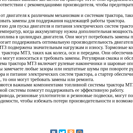
оответствии с рекомендациями производителя, чтобы предотврати
 от двигателя к различным механизмам и системам трактора, так
овать замены для поддержания надлежащей работы трактора.
ию для пуска двигателя и питания электрических систем тракто
температур, когда аккумулятору нужна дополнительная мощность 
топлива в цилиндрах двигателя. Они могут потребовать замены 
омогает поддерживать оптимальную производительность двигател
 МТЗ подвержена значительным нагрузкам и износу. Тормозные ко
трактора МТЗ, таких как колеса, оси и передачи. Они обеспеч
и могут износиться и требовать замены. Регулярная смазка и о
тема трактора МТЗ включает рулевые наконечники и шаровые оп
вы замечаете любые зазоры или нештатные шумы при повороте ру
тора и питание электрических систем трактора, а стартер обеспеч
, то они могут требовать замены или ремонта.
являются важными компонентами топливной системы трактора МТ
вной системы помогут поддерживать ее эффективную работу.
ривода, резиновые уплотнители и резиновые подвески, могут пот
одимости, чтобы избежать потери производительности и возмож