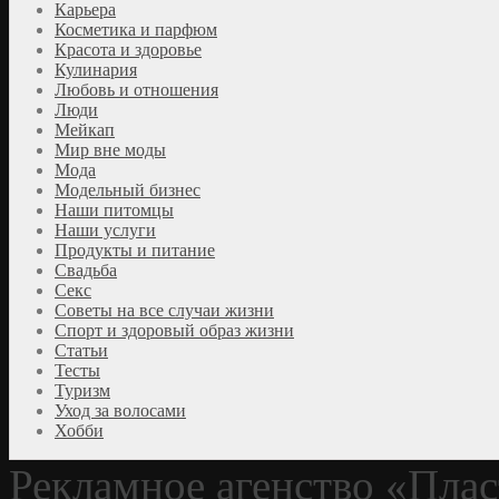
Карьера
Косметика и парфюм
Красота и здоровье
Кулинария
Любовь и отношения
Люди
Мейкап
Мир вне моды
Мода
Модельный бизнес
Наши питомцы
Наши услуги
Продукты и питание
Свадьба
Секс
Советы на все случаи жизни
Спорт и здоровый образ жизни
Статьи
Тесты
Туризм
Уход за волосами
Хобби
Рекламное агенство
«Плас