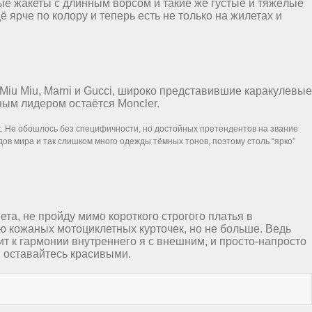
вые жакеты с длинным ворсом и такие же густые и тяжёлые
 ярче по колору и теперь есть не только на жилетах и
iu Miu, Marni и Gucci, широко представившие каракулевые
ным лидером остаётся Moncler.
. Не обошлось без специфичности, но достойных претендентов на звание
одов мира и так слишком много одежды тёмных тонов, поэтому столь “ярко”
а, не пройду мимо короткого строгого платья в
ю кожаных мотоциклетных курточек, но не больше. Ведь
т к гармонии внутреннего я с внешним, и просто-напросто
и оставайтесь красивыми.