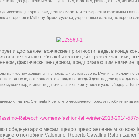
всё это щедро украшено мехом — длинным, коротким, разноцветным, лёгким и
демисезоне, набрала ожидаемые обороты и со скоростью красавицы Lamborghi
е обошла стороной и Mulberry: брюки-дудочки, укороченные жакеты, по-короле
ирует и доставляет всяческие приятности, ведь, в конце 
отя я не считаю себя любительницей строгой классики, но 
ном, фактически тендерном, предполагающим наличие прия
ода на «костюм женщины» не прошла и в этом сезоне. Мужчины, к слову, не о
стиле 30-ых годов прошлого века, когда на каждый день недели приходилось
их мужских кардиганов, подчёркивающих широту плеч и узость бёдер, a Tom 
енических платьях Clements Ribeiro, что несомненно порадует любительниц а
лню победную арию мехам, щедро представленным во всех lo
как его полюбили Valentino, Roberto Cavalli и Ralph Lauren