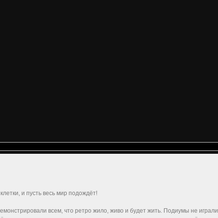
етки, и пусть весь мир подождёт!
монстрировали всем, что ретро жило, живо и будет жить. Подиумы не играл