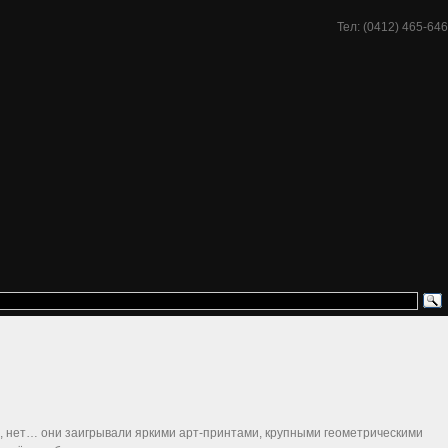
Тел: (0412) 465-646
и, нет… они заигрывали яркими арт-принтами, крупными геометрическими