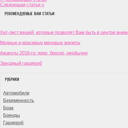
Следующая статья »
РЕКОМЕНДУЕМЫЕ ВАМ СТАТЬИ:
Хит-лист вещей, которые позволят Вам быть в центре вним
Модные и красивые меховые жилеты
Акценты 2016-го: ярко, броско, необычно
Звездный гардероб
РУБРИКИ
Автомобили
Беременность
Брак
Бренды
Гардероб