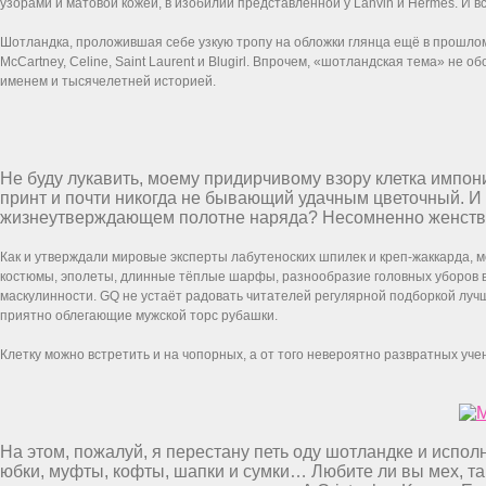
узорами и матовой кожей, в изобилии представленной у Lanvin и Hermes. И 
Шотландка, проложившая себе узкую тропу на обложки глянца ещё в прошлом 
McCartney, Celine, Saint Laurent и Blugirl. Впрочем, «шотландская тема» н
именем и тысячелетней историей.
Не буду лукавить, моему придирчивому взору клетка импон
принт и почти никогда не бывающий удачным цветочный. И х
жизнеутверждающем полотне наряда? Несомненно женствен
Как и утверждали мировые эксперты лабутеноских шпилек и креп-жаккарда, м
костюмы, эполеты, длинные тёплые шарфы, разнообразие головных уборов в 
маскулинности. GQ не устаёт радовать читателей регулярной подборкой лучш
приятно облегающие мужской торс рубашки.
Клетку можно встретить и на чопорных, а от того невероятно развратных уч
На этом, пожалуй, я перестану петь оду шотландке и испо
юбки, муфты, кофты, шапки и сумки… Любите ли вы мех, так 