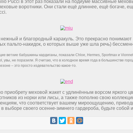
lio Pucci в этот раз показали на подиуме массивные мехо
меховые воротники. Они стали ещё длиннее, ещё богаче, ещё
ci.
нежный и благородный каракуль. Это прекрасно понимают M
мых пальто-накидок, о которых выше уже шла речь) бессмен
 ветхие бабушкины кардиганы, показали Chloe, Hermes, Sportmax и Vionnet
l, увы, не поразили. Я считаю, что в холодное время года в большинстве гор
езоне – это просто издевательство какое-то.
 приобрету меховой жакет с удлинённым ворсом яркого цвет
отников из норки или лисы, а также пополню свою коллекци
нденциям, что соответствует вашему мироощущению, приводи
 в выборе своего осенне-зимнего гардероба, будьте собой 