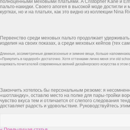
полноценными меховыми платьями. A Cristopher Kane и Emi
пальто-накидки. Своего апогея в высокой моде достигли и 
куртках, но и на платьях, как это видно из коллекции Nina Ric
Первенство среди меховых пальто продолжает удерживать 
изделия на своих показах, а среди меховых кейпов (тех са
Длинные, ассиметричные демисезонные и зимние вещи, больше напоминающие
«Прикупить в гардероб» достаточно. Хотя оттенками лично меня эти old schoo
наряжать почитателей современных веяний дизайнерского искусства в этом с
Закончить хотелось бы персональным резюме: я несомненно
«шотландку», оставлю место на полке для пары-тройки вор
чувство вкуса тем и отличается от слепого следования те
доставляет радость и удовольствие. Руководствуйтесь этим
« Предыдущая статья