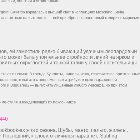
 тяжёлым, богатым и стриженным.
ni Gallardo ворвалась в высший свет в коллекциях Moschino, Stella
вски элегантные пальто-манто — всё приобрело характерный колорит с мировым
концов, ей заместили редко бывающий удачным леопардовый
что может быть упоительнее стройности линий на ярком и
тных округлостей и тонкой талии у своей носительницы.
тстают от самок. В тренде бушлаты, шинели, кожа, классические приталенные
 по шляпе, и всё это с непременным атрибутом ярко-выраженной
Ford и Dsquared2 — выпускать лишённые любого унисекса, но при этом
ниме-стиля и вожделеющих их поклонников.
okbook-ax этого сезона. Шубы, манто, пальто, жилеты,
? Последний, к слову, отличился наравне с Subling