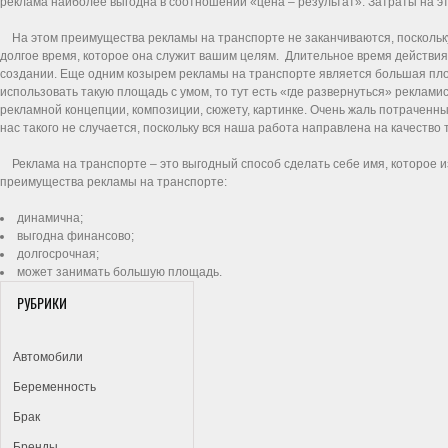
реклама наиболее выгодна в соотношении «цена – результат». Затраты на эту
На этом преимущества рекламы на транспорте не заканчиваются, поскольку 
долгое время, которое она служит вашим целям. Длительное время действи
создании. Еще одним козырем рекламы на транспорте является большая пло
использовать такую площадь с умом, то тут есть «где развернуться» реклами
рекламной концепции, композиции, сюжету, картинке. Очень жаль потраченны
нас такого не случается, поскольку вся наша работа направлена на качество 
Реклама на транспорте – это выгодный способ сделать себе имя, которое из
преимущества рекламы на транспорте:
динамична;
выгодна финансово;
долгосрочная;
может занимать большую площадь.
РУБРИКИ
Автомобили
Беременность
Брак
Бренды