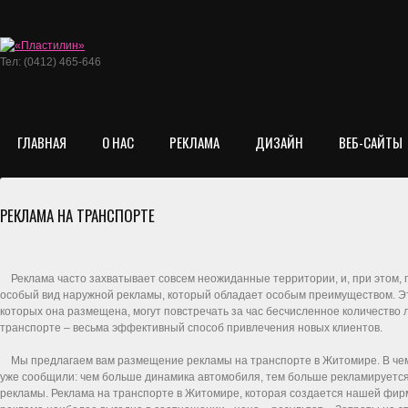
Тел: (0412) 465-646
ГЛАВНАЯ
О НАС
РЕКЛАМА
ДИЗАЙН
ВЕБ-САЙТЫ
РЕКЛАМА НА ТРАНСПОРТЕ
Реклама часто захватывает совсем неожиданные территории, и, при этом, 
особый вид наружной рекламы, который обладает особым преимуществом. Это
которых она размещена, могут повстречать за час бесчисленное количество л
транспорте – весьма эффективный способ привлечения новых клиентов.
Мы предлагаем вам размещение рекламы на транспорте в Житомире. В чем
уже сообщили: чем больше динамика автомобиля, тем больше рекламируется т
рекламы. Реклама на транспорте в Житомире, которая создается нашей фирм