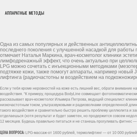
АППАРАТНЫЕ МЕТОДЫ
Одна из самых популярных и действенных антицеллюлитны
последнего поколения с улучшенной насадкой для работы п
отмечает Наталья Маркина, врач-косметолог клиники эст
лимфодренажный эффект, что очень актуально при целлюлит
LPG можно сочетать с инъекционными методиками (мезотер
подтяжке кожи, также помогут аппараты, например новый Jo
лифтинга (радиочастотны м воздействием на подкожножиро
Если у тебя кроме неровностей на коже есть лишний вес, обрати внимание 
воздействия. “К примеру, процедура BodyLine совмещает фотопневматическ
рассказывает врач-косметолог Ильмира Петрова, ведущий специалист клини
низкочастотным током, ультразвуковыми и радиоволнами определенной дли
такого воздействия и сравнительно быстро решить проблему целлюлита и зам
отделаешься (хотя результат и будет заметен, но продержится совсем недолг
12 месяцев. Будешь правильно питаться и не станешь прогуливать фитнес — 
ЦЕНА ВОПРОСА:
LPG-массаж-от 1600 рублей, термолифтинг — от 10 000 рублей