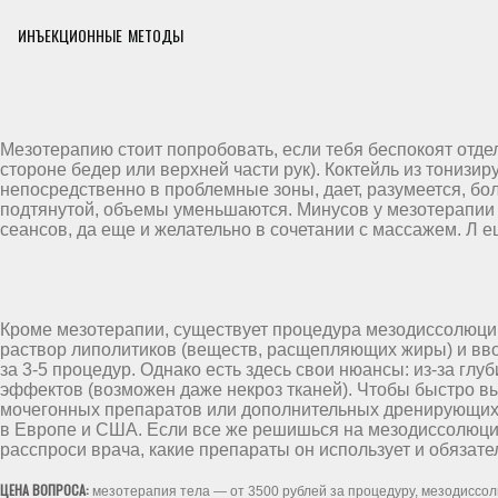
ИНЪЕКЦИОННЫЕ МЕТОДЫ
Мезотерапию стоит попробовать, если тебя беспокоят отд
стороне бедер или верхней части рук). Коктейль из тониз
непосредственно в проблемные зоны, дает, разумеется, бо
подтянутой, объемы уменьшаются. Минусов у мезотерапии д
сеансов, да еще и желательно в сочетании с массажем. Л е
Кроме мезотерапии, существует процедура мезодиссолюции
раствор липолитиков (веществ, расщепляющих жиры) и вво
за 3-5 процедур. Однако есть здесь свои нюансы: из-за г
эффектов (возможен даже некроз тканей). Чтобы быстро вы
мочегонных препаратов или дополнительных дренирующих 
в Европе и США. Если все же решишься на мезодиссолюци
расспроси врача, какие препараты он использует и обязат
ЦЕНА ВОПРОСА:
мезотерапия тела — от 3500 рублей за процедуру, мезодиссол