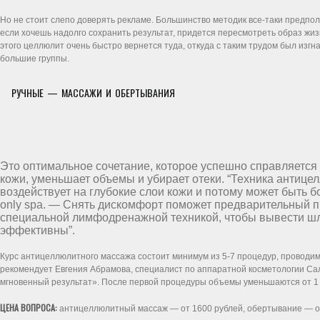
Но не стоит слепо доверять рекламе. Большинство методик все-таки предпол
если хочешь надолго сохранить результат, придется пересмотреть образ жи
этого целлюлит очень быстро вернется туда, откуда с таким трудом был изг
большие группы.
РУЧНЫЕ — МАССАЖИ И ОБЕРТЫВАНИЯ
Это оптимальное сочетание, которое успешно справляется
кожи, уменьшает объемы и убирает отеки. “Техника антиц
воздействует на глубокие слои кожи и потому может быть
only spa. — Снять дискомфорт поможет предварительный п
специальной лимфодренажной техникой, чтобы вывести шла
эффективны”.
Курс антицеллюлитного массажа состоит минимум из 5-7 процедур, проводим
рекомендует Евгения Абрамова, специалист по аппаратной косметологии Сал
мгновенный результат». После первой процедуры объемы уменьшаются от 1 д
ЦЕНА ВОПРОСА:
антицеллюлитный массаж — от 1600 рублей, обертывание — от