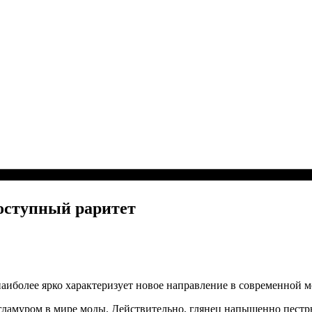
доступный раритет
наиболее ярко характеризует новое направление в современной 
гламуром в мире моды. Действительно, глянец напыщенно пест