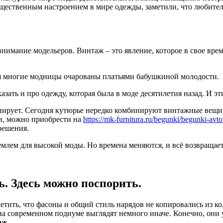
бщественным настроением в мире одежды, заметили, что любители
внимание модельеров. Винтаж – это явление, которое в свое врем
я многие модницы очарованы платьями бабушкиной молодости.
зать и про одежду, которая была в моде десятилетия назад. И эт
онирует. Сегодня кутюрье нередко комбинируют винтажные вещи
ти, можно приобрести на
https://mk-furnitura.ru/begunki/begunki-avt
решения.
млем для высокой моды. Но времена меняются, и всё возвращаетс
ь. Здесь можно поспорить.
етить, что фасоны и общий стиль нарядов не копировались из ко
на современном подиуме выглядят немного иначе. Конечно, они 
аж
.