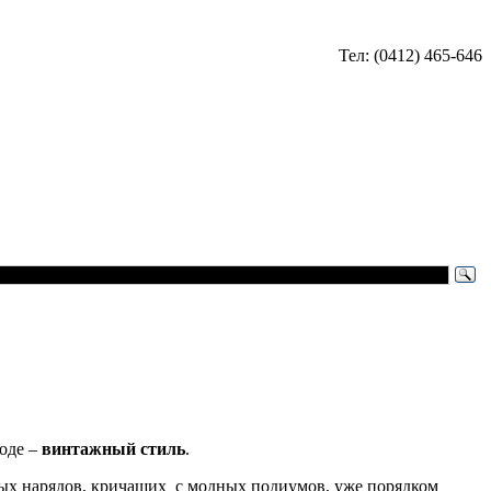
Тел: (0412) 465-646
моде –
винтажный стиль
.
рых нарядов, кричащих с модных подиумов, уже порядком