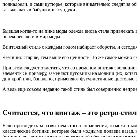
поднадоели, и сами кутюрье, которые внимательно следят за о
заглядывать в бабушкины сундуки.
Бывшая когда-то на пике моды одежда вновь стала привлекать 
перекочевало и в мир моды.
Винтажный стиль с каждым годом набирает обороты, и сегодн
Чем вино старше, тем выше его ценность. То же самое можно ска
При этом следует отметить, что со временем винтаж эволюци
элементы: к примеру, заменяют пуговицы на молнии (их, кста
дни крой или, банально, применяют футуристичные цветовые 
А ведь еще совсем недавно такой стиль был совершенно неприе
Считается, что винтаж – это ретро-стил
Если проследить за развитием этого направления, то можно зам
классические ботинки, которые были модными полвека назад, 
ботинки, делают их именно современной обувью в
стиле винт