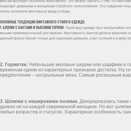
винтаж выглядят особенно женственно. Это можно связать с тем, что винта
подходит девушкам и женщинам стройного телосложения. Это суждение пошло
очень полюбили винтажные вещи и обувь.
ОСНОВНЫЕ ТЕНДЕНЦИИ ВИНТАЖНОГО СТИЛЯ В ОДЕЖДЕ:
1. БЛУЗКИ С БАНТАМИ И ВЫСОКИМ ГОРЛОМ.
Такой вид одежды был необычайно попу
весьма привлекательной для мужчин. Массивность бантов делала верхнюю ч
данный фасон блузки только для худеньких девушек, а вот полным и в меру
2. Горжетки.
Небольшие меховые шкурки или шарфики в сер
временам одним из характерных признаков достатка. На се
предпочтении – натуральные меха. Самым роскошным вариа
3. Шляпки с неширокими полями.
Декорировались такие 
далеко не на каждой современной женщине. Но вот шляпки
любых возрастов и статусов. Характерная особенность та