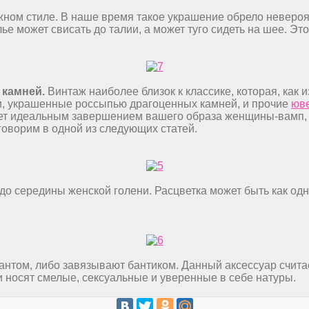
ном стиле. В наше время такое украшение обрело невероят
ье может свисать до талии, а может туго сидеть на шее. Эт
 камней.
Винтаж наиболее близок к классике, которая, как 
ги, украшенные россыпью драгоценных камней, и прочие
юв
ет идеальным завершением вашего образа женщины-вамп, о
говорим в одной из следующих статей.
до середины женской голени. Расцветка может быть как одно
антом, либо завязывают бантиком. Данный аксессуар счита
и носят смелые, сексуальные и уверенные в себе натуры.