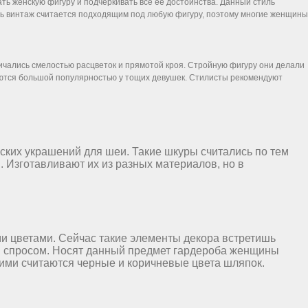
ь женскую фигуру и подчеркивать все ее достоинства. Данный стиль
иль винтаж считается подходящим под любую фигуру, поэтому многие женщины
ичались смелостью расцветок и прямотой кроя. Стройную фигуру они делали
уются большой популярностью у тощих девушек. Стилисты рекомендуют
ких украшений для шеи. Такие шкуры считались по тем
 Изготавливают их из разных материалов, но в
и цветами. Сейчас такие элементы декора встретишь
ся спросом. Носят данный предмет гардероба женщины
кими считаются черные и коричневые цвета шляпок.