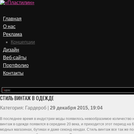
Главная
О нас
Реклама
Концепции
Дизайн
Веб-сайты
Портфолио
Контакты
СТИЛЬ ВИНТАЖ В ОДЕЖДЕ
Категория: Гардероб |
29 декабря 2015, 19:04
В последнее время в индустрии моды появилось невообразимое количество н
винтаж в одежде появился в середине 20 века, и приходится этот период на 
модных магазинах, бутиках и даже секонд-хендах. Стиль винтаж все так же по