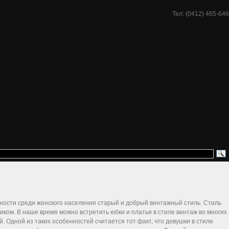
Тел: (0412) 465-646
рности среди женского населения старый и добрый винтажный стиль. Стиль
иком. В наше время можно встретить юбки и платья в стиле винтаж во многих
й. Одной из таких особенностей считается тот факт, что девушки в стиле