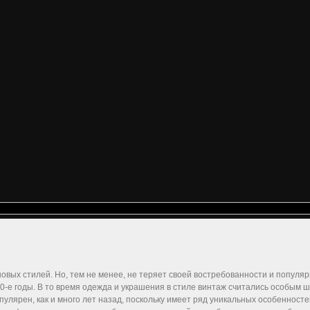
овых стилей. Но, тем не менее, не теряет своей востребованности и популя
60-е годы. В то время одежда и украшения в стиле винтаж считались особым ш
пулярен, как и много лет назад, поскольку имеет ряд уникальных особенносте