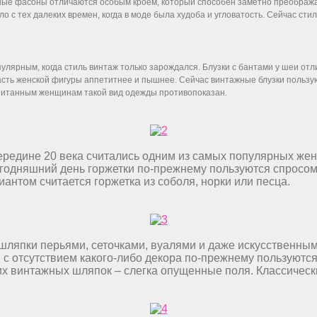
жные фасоны отличаются особым кроем, который способен заметно преображат
 с тех далеких времен, когда в моде была худоба и угловатость. Сейчас ст
лярным, когда стиль винтаж только зарождался. Блузки с бантами у шеи отл
асть женской фигуры аппетитнее и пышнее. Сейчас винтажные блузки польз
 упитанным женщинам такой вид одежды противопоказан.
едине 20 века считались одним из самых популярных женс
годняшний день горжетки по-прежнему пользуются спросом.
нтом считается горжетка из соболя, норки или песца.
шляпки перьями, сеточками, вуалями и даже искусственным
 с отсутствием какого-либо декора по-прежнему пользуют
ких винтажных шляпок – слегка опущенные поля. Классичес