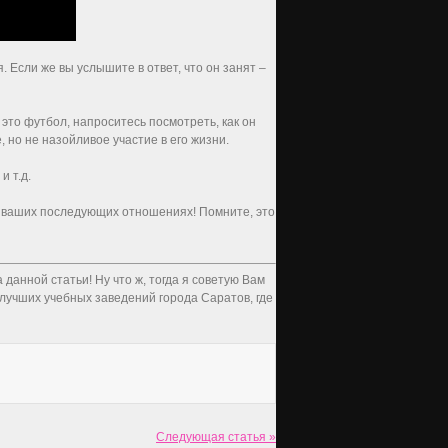
. Если же вы услышите в ответ, что он занят –
это футбол, напроситесь посмотреть, как он
 но не назойливое участие в его жизни.
и т.д.
и ваших последующих отношениях! Помните, это
данной статьи! Ну что ж, тогда я советую Вам
лучших учебных заведений города Саратов, где
Следующая статья »