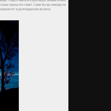
 кофе. Подготовьтесь к разговору. Внимательно
только хорош его совет. Сами бы вы никогда не
ерерастет в долгожданную встречу.