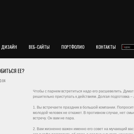
ДИЗАЙН
ВЕБ-САЙТЫ
ПОРТФОЛИО
КОНТАКТЫ
ОБИТЬСЯ ЕЕ?
3:04
Чтобы с парнем встретиться надо его расшевелить. Думать 
решительно приступать к действиям. Долгая подготовка –
1. Вы встречаете праздник в большой компании. Попроси
молодой человек не откажет. В противном случае, нет смы
встречу. Он вам не пара.
2. Вам жизненно важен именно его совет на мучающий вас