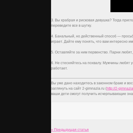
3. Вы храбрая и рисковая девушка? Тогда пригл
переведите все в шутку.
4. Банальный, но действенный способ — просьба
играет. Дайте ему понять, что вам интересно и
5. Оставляйте за ним первенство. Парни любят, к
6. Не стесняйтесь на похвалу. Мужчины любят
работает.
Вы уже дано находитесь в законном браке и вос
заглянуть на сайт 2-gimnazia.ru (
http://2-gimnazia
ваши дети смогут получить исчерпывающие зна
« Предыдущая статья