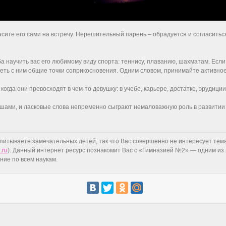
асите его сами на встречу. Нерешительный парень – обрадуется и согласиться
 научить вас его любимому виду спорта: теннису, плаванию, шахматам. Если 
меть с ним общие точки соприкосновения. Одним словом, принимайте активное,
огда они превосходят в чем-то девушку: в учебе, карьере, достатке, эрудиции 
 ушами, и ласковые слова непременно сыграют немаловажную роль в развити
питываете замечательных детей, так что Вас совершенно не интересует тема 
.ru
). Данный интернет ресурс познакомит Вас с «Гимназией №2» — одним из 
ние по всем наукам.