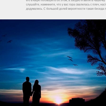
его в кафе поговорить об этом, а заодно и выпить чашечку
слушайте, намекните, что у вас гора свалилась с плеч, нас
додумались. С большой долей вероятности такая беседа п