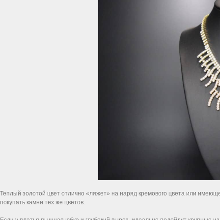
Теплый золотой цвет отлично «ляжет» на наряд кремового цвета или имеющег
покупать камни тех же цветов.
Если у платья пышная юбка и глубокий вырез, идеально подойдут крупные из