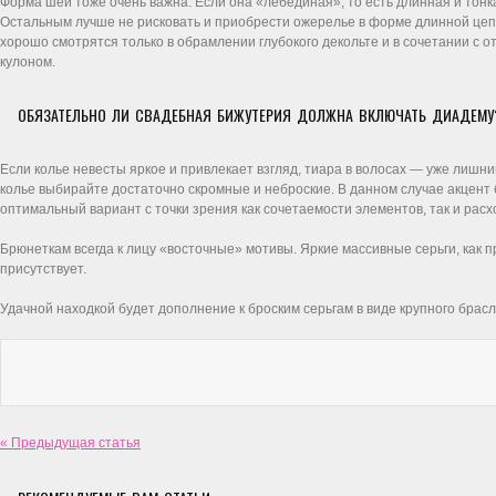
Форма шеи тоже очень важна. Если она «лебединая», то есть длинная и тонк
Остальным лучше не рисковать и приобрести ожерелье в форме длинной цепо
хорошо смотрятся только в обрамлении глубокого декольте и в сочетании с 
кулоном.
ОБЯЗАТЕЛЬНО ЛИ СВАДЕБНАЯ БИЖУТЕРИЯ ДОЛЖНА ВКЛЮЧАТЬ ДИАДЕМУ
Если колье невесты яркое и привлекает взгляд, тиара в волосах — уже лишни
колье выбирайте достаточно скромные и неброские. В данном случае акцент 
оптимальный вариант с точки зрения как сочетаемости элементов, так и расх
Брюнеткам всегда к лицу «восточные» мотивы. Яркие массивные серьги, как 
присутствует.
Удачной находкой будет дополнение к броским серьгам в виде крупного брас
« Предыдущая статья