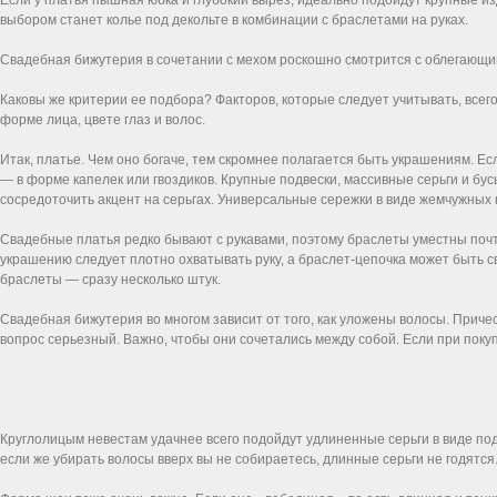
выбором станет колье под декольте в комбинации с браслетами на руках.
Свадебная бижутерия в сочетании с мехом роскошно смотрится с облегающи
Каковы же критерии ее подбора? Факторов, которые следует учитывать, всего
форме лица, цвете глаз и волос.
Итак, платье. Чем оно богаче, тем скромнее полагается быть украшениям. Ес
— в форме капелек или гвоздиков. Крупные подвески, массивные серьги и бус
сосредоточить акцент на серьгах. Универсальные сережки в виде жемчужны
Свадебные платья редко бывают с рукавами, поэтому браслеты уместны почт
украшению следует плотно охватывать руку, а браслет-цепочка может быть с
браслеты — сразу несколько штук.
Свадебная бижутерия во многом зависит от того, как уложены волосы. Приче
вопрос серьезный. Важно, чтобы они сочетались между собой. Если при поку
Круглолицым невестам удачнее всего подойдут удлиненные серьги в виде подв
если же убирать волосы вверх вы не собираетесь, длинные серьги не годят