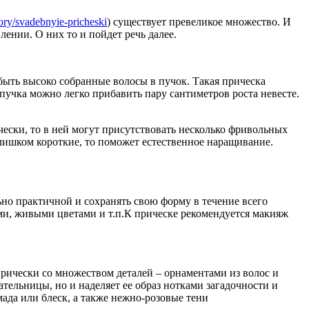
gory/svadebnyie-pricheski
) существует превеликое множество. И
лении. О них то и пойдет речь далее.
 быть высоко собранные волосы в пучок. Такая прическа
учка можно легко прибавить пару сантиметров роста невесте.
чески, то в ней могут присутствовать несколько фривольных
слишком короткие, то поможет естественное наращивание.
но практичной и сохранять свою форму в течение всего
ми, живыми цветами и т.п.К прическе рекомендуется макияж
прически со множеством деталей – орнаментами из волос и
тельницы, но и наделяет ее образ нотками загадочности и
да или блеск, а также нежно-розовые тени