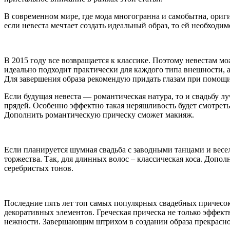
В современном мире, где мода многогранна и самобытна, ориг
если невеста мечтает создать идеальный образ, то ей необходи
В 2015 году все возвращается к классике. Поэтому невестам м
идеально подходит практически для каждого типа внешности, 
Для завершения образа рекомендую придать глазам при помощ
Если будущая невеста — романтическая натура, то и свадьбу лу
прядей. Особенно эффектно такая неряшливость будет смотрет
Дополнить романтическую прическу сможет макияж.
Если планируется шумная свадьба с заводными танцами и весе
торжества. Так, для длинных волос – классическая коса. Доп
серебристых тонов.
Последние пять лет топ самых популярных свадебных причесок 
декоративных элементов. Греческая прическа не только эффект
нежности. Завершающим штрихом в создании образа прекрасной