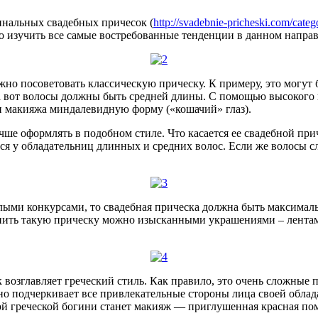
инальных свадебных причесок (
http://svadebnie-pricheski.com/cate
мо изучить все самые востребованные тенденции в данном направ
ожно посоветовать классическую прическу. К примеру, это могут
а вот волосы должны быть средней длины. С помощью высокого п
и макияжа миндалевидную форму («кошачий» глаз).
чше оформлять в подобном стиле. Что касается ее свадебной при
ься у обладательниц длинных и средних волос. Если же волосы 
лыми конкурсами, то свадебная прическа должна быть максималь
олнить такую прическу можно изысканными украшениями – лента
возглавляет греческий стиль. Как правило, это очень сложные 
но подчеркивает все привлекательные стороны лица своей облада
 греческой богини станет макияж — приглушенная красная пома