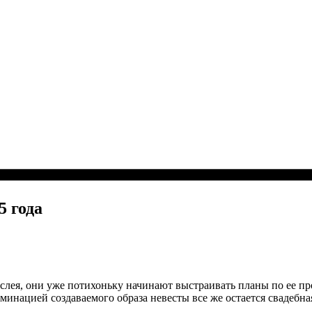
 года
рослея, они уже потихоньку начинают выстраивать планы по ее п
инацией создаваемого образа невесты все же остается свадебна