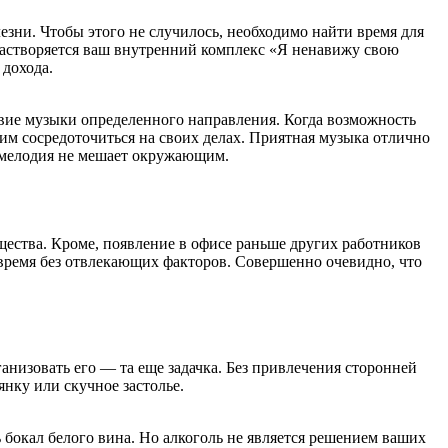
зни. Чтобы этого не случилось, необходимо найти время для
 растворяется ваш внутренний комплекс «Я ненавижу свою
 дохода.
твие музыки определенного направления. Когда возможность
им сосредоточиться на своих делах. Приятная музыка отлично
я мелодия не мешает окружающим.
щества. Кроме, появление в офисе раньше других работников
о время без отвлекающих факторов. Совершенно очевидно, что
анизовать его — та еще задачка. Без привлечения сторонней
янку или скучное застолье.
бокал белого вина. Но алкоголь не является решением ваших