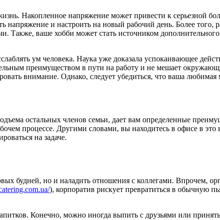
изнь. Накопленное напряжение может привести к серьезной боле
ть напряжение и настроить на новый рабочий день. Более того,
чи. Также, ваше хобби может стать источником дополнительного
сслаблять ум человека. Наука уже доказала успокаивающее дейс
тельным преимуществом в пути на работу и не мешает окружающ
ровать внимание. Однако, следует убедиться, что ваша любима
подъема остальных членов семьи, дает вам определенные преиму
абочем процессе. Другими словами, вы находитесь в офисе в эт
роваться на задаче.
вых будней, но и наладить отношения с коллегами. Впрочем, орг
scatering.com.ua/
), корпоратив рискует превратиться в обычную пь
питков. Конечно, можно иногда выпить с друзьями или принять 