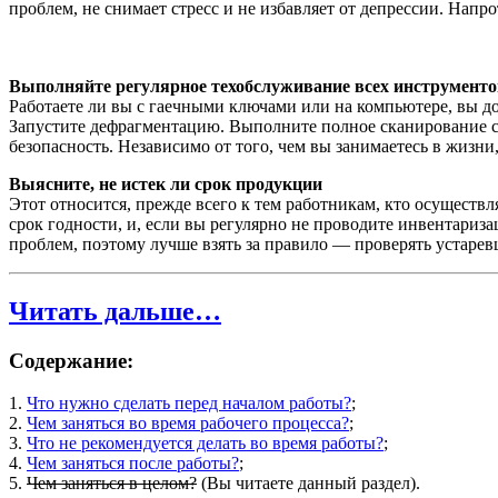
проблем, не снимает стресс и не избавляет от депрессии. Нап
Выполняйте регулярное техобслуживание всех инструменто
Работаете ли вы с гаечными ключами или на компьютере, вы д
Запустите дефрагментацию. Выполните полное сканирование си
безопасность. Независимо от того, чем вы занимаетесь в жизни
Выясните, не истек ли срок продукции
Этот относится, прежде всего к тем работникам, кто осущест
срок годности, и, если вы регулярно не проводите инвентари
проблем, поэтому лучше взять за правило — проверять устарев
Читать дальше…
Содержание:
1.
Что нужно сделать перед началом работы?
;
2.
Чем заняться во время рабочего процесса?
;
3.
Что не рекомендуется делать во время работы?
;
4.
Чем заняться после работы?
;
5.
Чем заняться в целом?
(Вы читаете данный раздел).