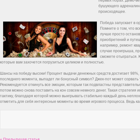
первых порах. Демо-ве
бушующего адреналина 
происходящее.
Победа запускает в о
Помните о том, что вс
лучше просто останов
приобретений и путеш
например, ремонт ква
случае проигрыша, пр
сможете отыграться. 
которые вам захочется погрузиться целиком и полностью.
Шансы на победу высоки! Процент выдачи денежных средств достигает 98%, и
последнего момента, выпадет ли бонусный символ? Джек-пот может сорвать т
Рекомендуется откинуть все эмоции, которым так подвластны представительн
потом можно снова поставить на кон совсем немного денег. Такая стратегия
тактику, благодаря которой можно выигрывать стабильно каждый день неплох
отметить для себя интересные моменты во время игрового процесса. Ведь ка
« Предыдущая статья