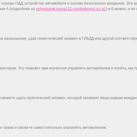
основы ПДД, устройство автомобиля и основы безопасного вождения. Эти кур
рии А (подробнее на
volgodonsk.prava112.com/kategorii-a-i-a1
) и Б можно, и не
ное разрешение, сдав теоретический экзамен в ГИБДД или другой соответств
уктором. Это поможет вам научиться управлять автомобилем и понять, как п
 сможете сдать практический экзамен, который проверит ваши навыки вожден
ие права и сможете самостоятельно управлять автомобилем.