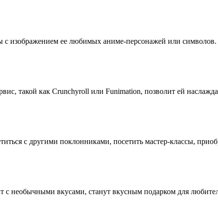
ы с изображением ее любимых аниме-персонажей или символов. 
вис, такой как Crunchyroll или Funimation, позволит ей насла
етиться с другими поклонниками, посетить мастер-классы, при
кат с необычными вкусами, станут вкусным подарком для любите