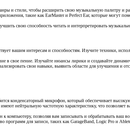
нры и стили, чтобы расширить свою музыкальную палитру и раз
риложения, такие как EarMaster и Perfect Ear, которые могут п
лучшить свою способность читать и интерпретировать музыкаль
твует вашим интересам и способностям. Изучите техники, испо
е в свое пение. Изучайте нюансы лирики и создавайте динами
нализировать свои навыки, выявить области для улучшения и отс
бится конденсаторный микрофон, который обеспечивает высокую 
меют нейтральную частотную характеристику, что позволяет ва
к компьютеру, позволяя вам записывать и обрабатывать ваш во
о программ для записи, таких как GarageBand, Logic Pro и Able