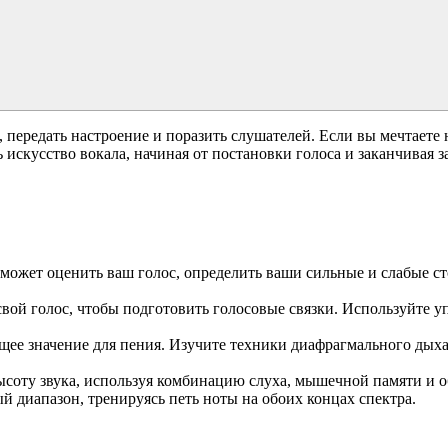
 передать настроение и поразить слушателей. Если вы мечтаете на
искусство вокала, начиная от постановки голоса и заканчивая з
ожет оценить ваш голос, определить ваши сильные и слабые с
свой голос, чтобы подготовить голосовые связки. Используйте 
е значение для пения. Изучите техники диафрагмального дыхан
соту звука, используя комбинацию слуха, мышечной памяти и об
 диапазон, тренируясь петь ноты на обоих концах спектра.