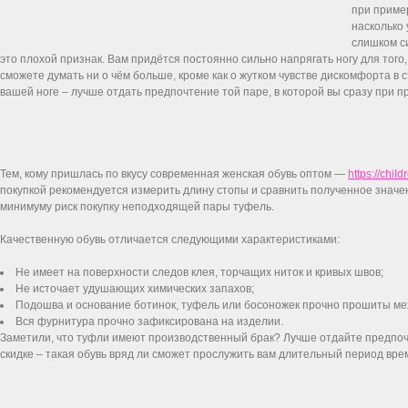
при пример
насколько
слишком си
это плохой признак. Вам придётся постоянно сильно напрягать ногу для того,
сможете думать ни о чём больше, кроме как о жутком чувстве дискомфорта в с
вашей ноге – лучше отдать предпочтение той паре, в которой вы сразу при 
Тем, кому пришлась по вкусу современная женская обувь оптом —
https://chi
покупкой рекомендуется измерить длину стопы и сравнить полученное значен
минимуму риск покупку неподходящей пары туфель.
Качественную обувь отличается следующими характеристиками:
Не имеет на поверхности следов клея, торчащих ниток и кривых швов;
Не источает удушающих химических запахов;
Подошва и основание ботинок, туфель или босоножек прочно прошиты меж
Вся фурнитура прочно зафиксирована на изделии.
Заметили, что туфли имеют производственный брак? Лучше отдайте предпочт
скидке – такая обувь вряд ли сможет прослужить вам длительный период вре