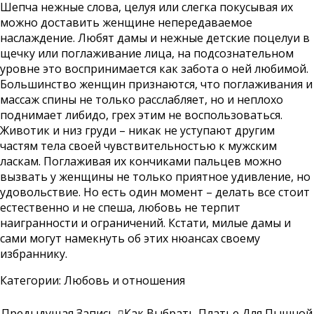
Шепча нежные слова, целуя или слегка покусывая их
можно доставить женщине непередаваемое
наслаждение. Любят дамы и нежные детские поцелуи в
щечку или поглаживание лица, на подсознательном
уровне это воспринимается как забота о ней любимой.
Большинство женщин признаются, что поглаживания и
массаж спины не только расслабляет, но и неплохо
поднимает либидо, грех этим не воспользоваться.
Животик и низ груди – никак не уступают другим
частям тела своей чувствительностью к мужским
ласкам. Поглаживая их кончиками пальцев можно
вызвать у женщины не только приятное удивление, но
удовольствие. Но есть один момент – делать все стоит
естественно и не спеша, любовь не терпит
наигранности и ограничений. Кстати, милые дамы и
сами могут намекнуть об этих нюансах своему
избраннику.
Категории:
Любовь и отношения
Предыдущая Запись
Как Выбрать Платье Для Пышной