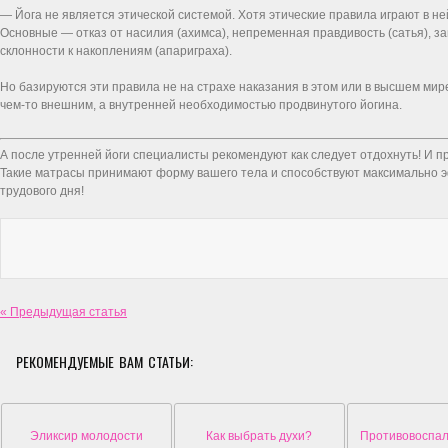
— Йога не является этической системой. Хотя этические правила играют в н
Основные — отказ от насилия (ахимса), непременная правдивость (сатья), за
склонности к накоплениям (апариграха).
Но базируются эти правила не на страхе наказания в этом или в высшем мир
чем-то внешним, а внутренней необходимостью продвинутого йогина.
А после утренней йоги специалисты рекомендуют как следует отдохнуть! И п
Такие матрасы принимают форму вашего тела и способствуют максимально э
трудового дня!
« Предыдущая статья
РЕКОМЕНДУЕМЫЕ ВАМ СТАТЬИ:
Эликсир молодости
Как выбрать духи?
Противовоспа