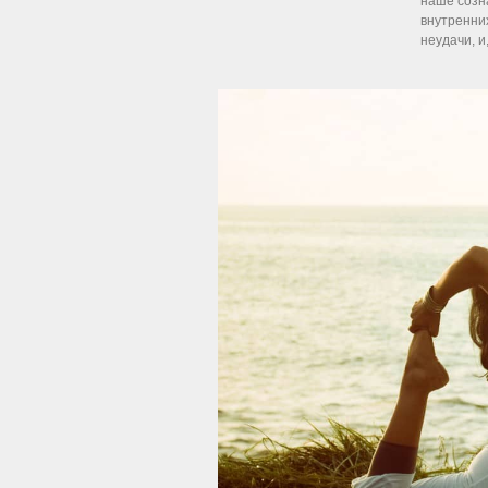
наше созн
внутренни
неудачи, и