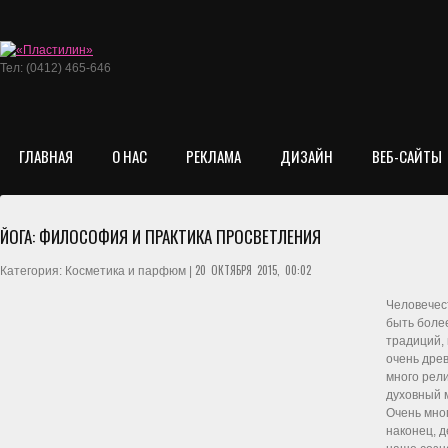
Тел: (0412) 465-646
ГЛАВНАЯ
О НАС
РЕКЛАМА
ДИЗАЙН
ВЕБ-САЙТЫ
ЙОГА: ФИЛОСОФИЯ И ПРАКТИКА ПРОСВЕТЛЕНИЯ
20 ОКТЯБРЯ 2015, 00:02
Категория: Косметика и парфюм |
Человечес
быть более
традиций, 
очень дре
много рели
духовный м
Очень мног
наконец, д