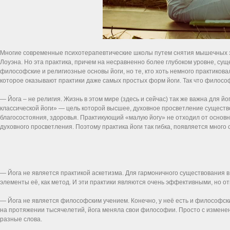
Многие современные психотерапевтические школы путем снятия мышечных з
Лоуэна. Но эта практика, причем на несравненно более глубоком уровне, сущ
философские и религиозные основы йоги, но те, кто хоть немного практиков
которое оказывают практики даже самых простых форм йоги. Так что филосо
— Йога – не религия. Жизнь в этом мире (здесь и сейчас) так же важна для й
классической йоги» — цель которой высшее, духовное просветление существ
благосостояния, здоровья. Практикующий «малую йогу» не отходил от основно
духовного просветления. Поэтому практика йоги так гибка, появляется много 
— Йога не является практикой аскетизма. Для гармоничного существования в э
элементы её, как метод. И эти практики являются очень эффективными, но о
— Йога не является философским учением. Конечно, у неё есть и философс
на протяжении тысячелетий, йога меняла свои философии. Просто с изменен
разные слова.