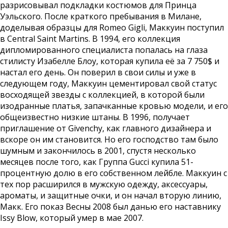
разрисовывал подкладки костюмов для Принца
Уэльского. После краткого пребывания в Милане,
доделывая образцы для Romeo Gigli, Маккуин поступил
в Central Saint Martins. В 1994, его коллекция
дипломированного специалиста попалась на глаза
стилисту Изабелле Блоу, которая купила её за 7 750$ и
настал его день. Он поверил в свои силы и уже в
следующем году, Маккуин цементировал свой статус
восходящей звезды с коллекцией, в которой были
изодранные платья, запачканные кровью модели, и его
общеизвестно низкие штаны. В 1996, получает
приглашение от Givenchy, как главного дизайнера и
вскоре он им становится. Но его господство там было
шумным и закончилось в 2001, спустя несколько
месяцев после того, как Группа Gucci купила 51-
процентную долю в его собственном лейбле. Маккуин с
тех пор расширился в мужскую одежду, аксессуары,
ароматы, и защитные очки, и он начал вторую линию,
Макк. Его показ Весны 2008 был данью его наставнику
Issy Blow, который умер в мае 2007.