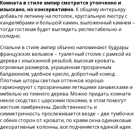
Комната в стиле ампир смотрится утонченно и
изыскано, но консервативно.
К общему интерьеру
добавьте лепнину на потолок, хрустальную люстру с
канделябрами и большой камин, выложенный камнем –
тогда гостиная будет выглядеть респектабельно и
солидно.
Спальни в стиле ампир обычно напоминают будуары
французских вельмож – туалетный столик с рамкой из
дерева с изысканной резьбой, высокая кровать
огромных размеров, украшенная прозрачным
балдахином, удобное кресло, добротный комод.
Плотные шторы светлых оттенков хорошо
гармонируют с прозрачными летящими занавесками и
мебелью из темного дерева. Можно придать комнате
некое сходство с царскими покоями, в этом помогут
жесткие ламбрекены. Двойственность и
симметричность прослеживается везде – две тумбочки
с обеих сторон от кровати, по краям окна одинаковые
декоративные колонны, все подчиняется единой идее.