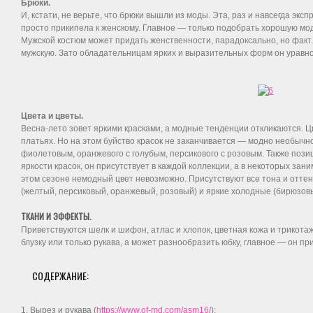
Брюки.
И, кстати, не верьте, что брюки вышли из моды. Эта, раз и навсегда эк
просто прикипела к женскому. Главное — только подобрать хорошую мод
Мужской костюм может придать женственности, парадоксально, но факт
мужскую. Зато обладательницам ярких и выразительных форм он уравно
Цвета и цветы.
Весна-лето зовет яркими красками, а модные тенденции откликаются. 
платьях. Но на этом буйство красок не заканчивается — модно необычно
фиолетовым, оранжевого с голубым, персикового с розовым. Также пози
яркости красок, он присутствует в каждой коллекции, а в некоторых зани
этом сезоне немодный цвет невозможно. Присутствуют все тона и отте
(желтый, персиковый, оранжевый, розовый) и яркие холодные (бирюзовы
ТКАНИ И ЭФФЕКТЫ.
Приветствуются шелк и шифон, атлас и хлопок, цветная кожа и трикота
блузку или только рукава, а может разнообразить юбку, главное — он пр
СОДЕРЖАНИЕ:
1. Вырез и рукава (
https://www.of-md.com/asm16/
);