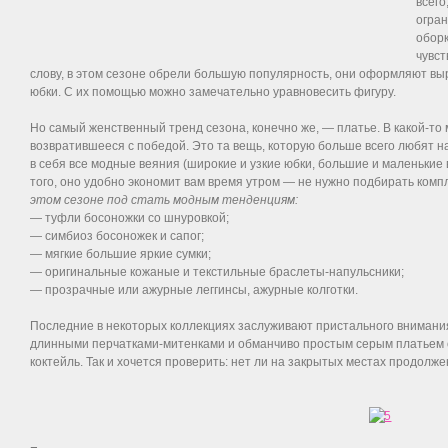
всего
огран
оборк
чувст
слову, в этом сезоне обрели большую популярность, они оформляют выр
юбки. С их помощью можно замечательно уравновесить фигуру.
Но самый женственный тренд сезона, конечно же, — платье. В какой-то
возвратившееся с победой. Это та вещь, которую больше всего любят 
в себя все модные веяния (широкие и узкие юбки, большие и маленькие
того, оно удобно экономит вам время утром — не нужно подбирать комп
этом сезоне под стать модным тенденциям:
— туфли босоножки со шнуровкой;
— симбиоз босоножек и сапог;
— мягкие большие яркие сумки;
— оригинальные кожаные и текстильные браслеты-напульсники;
— прозрачные или ажурные леггинсы, ажурные колготки.
Последние в некоторых коллекциях заслуживают пристального внимания.
длинными перчатками-митенками и обманчиво простым серым платьем 
коктейль. Так и хочется проверить: нет ли на закрытых местах продолж