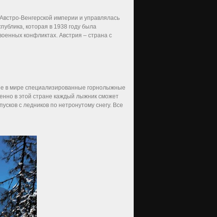
 Австро-Венгерской империи и управлялась
публика, которая в 1938 году была
военных конфликтах. Австрия – страна с
рвые в мире специализированные горнолыжные
енно в этой стране каждый лыжник сможет
сков с ледников по нетронутому снегу. Все