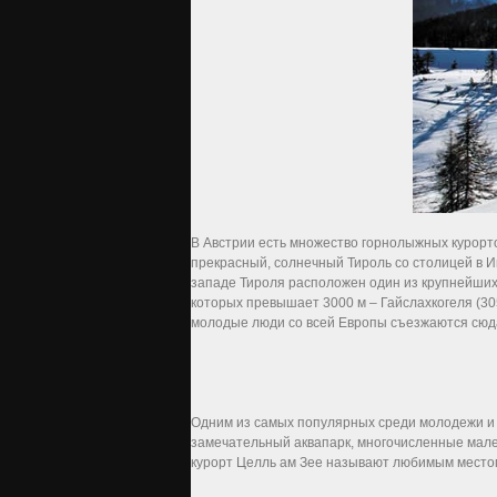
В Австрии есть множество горнолыжных курорт
прекрасный, солнечный Тироль со столицей в 
западе Тироля расположен один из крупнейших к
которых превышает 3000 м – Гайслахкогеля (3
молодые люди со всей Европы съезжаются сюда
Одним из самых популярных среди молодежи и 
замечательный аквапарк, многочисленные мален
курорт Целль ам Зее называют любимым местом