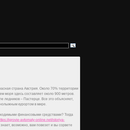
красная страна Австрия. Около 70% территории
ем моря здесь составляет около 900 метров.
пе ледников – Пастерце. Все это объясняет,
нолыжным курортом в мире.
обходимыми финансовыми средствами? Тогда
ttps://igrovie-avtomaty-online.net/istoriya-
о знает, возможно, вам повезет и вы сорвете