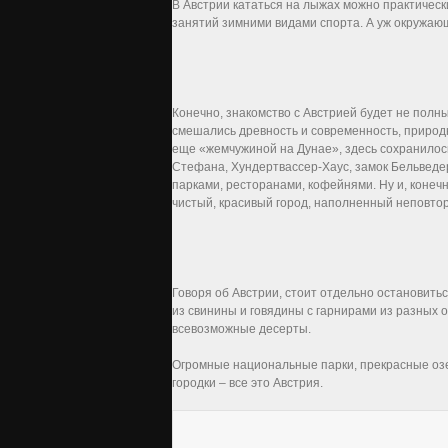
В Австрии кататься на лыжах можно практическ
занятий зимними видами спорта. А уж окружаю
Конечно, знакомство с Австрией будет не полн
смешались древность и современность, природ
еще «жемчужиной на Дунае», здесь сохранилось
Стефана, Хундертвассер-Хаус, замок Бельведе
парками, ресторанами, кофейнями. Ну и, конечн
чистый, красивый город, наполненный неповто
Говоря об Австрии, стоит отдельно остановить
из свинины и говядины с гарнирами из разных 
всевозможные десерты.
Огромные национальные парки, прекрасные озер
городки – все это Австрия.