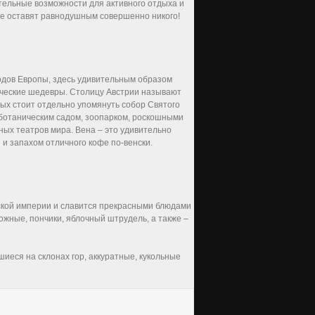
тельные возможности для активного отдыха и
не оставят равнодушным совершенно никого!
родов Европы, здесь удивительным образом
ические шедевры. Столицу Австрии называют
рых стоит отдельно упомянуть собор Святого
 ботаническим садом, зоопарком, роскошными
ных театров мира. Вена – это удивительно
и запахом отличного кофе по-венски.
рской империи и славится прекрасными блюдами
ожные, пончики, яблочный штрудель, а также –
иеся на склонах гор, аккуратные, кукольные