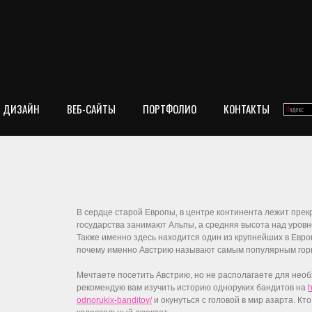
ДИЗАЙН
ВЕБ-САЙТЫ
ПОРТФОЛИО
КОНТАКТЫ
В сердце старой Европы, в центре континента лежит пре
государства занимают Альпы, а средняя высота над уровн
Также именно здесь находится один из крупнейших в Евро
почему именно Австрию называют самым популярным гор
Мечтаете посетить Австрию, но не располагаете для не
рекомендую вам изучить историю одноруких бандитов на
h
odnorukix-banditov/
и окунуться с головой в мир азарта. Кт