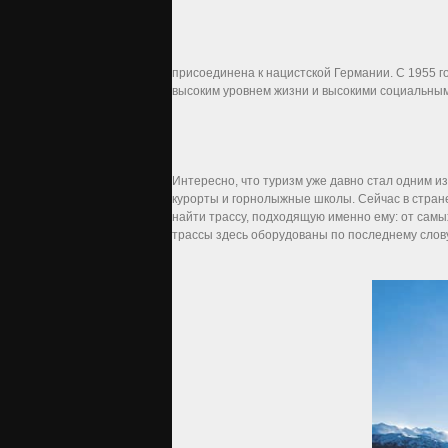
присоединена к нацистской Германии. С 1955 г
высоким уровнем жизни и высокими социальны
Интересно, что туризм уже давно стал одним 
курорты и горнолыжные школы. Сейчас в стран
найти трассу, подходящую именно ему: от самы
трассы здесь оборудованы по последнему слову