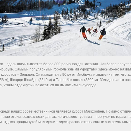
ов – здесь насчитывается более 800 регионов для катания. Наиболее попул
Инсбруке. Самыми популярными горнолыжными курортами здесь можно назвать
урортов – Зёльден. Он находится в 90 км от Инсбрука и знаменит тем, что з
058 м), Шварце Шнайде (3340 м) и Тифенбахкогеля (3309 м). Зёльден часто 
, чтобы отдохнуть и покататься на лыжах или сноуборде.
среди наших соотечественников является курорт Майрхофен. Помимо отличн
ькие отели, возможности для экологического туризма – прогулок по горам,
 отдыха продвинутой молодежи – здесь расположены самые экстремальные т