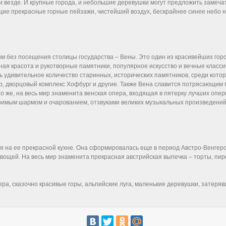
и везде. И крупные города, и небольшие деревушки могут предложить замеча
щие прекрасные горные пейзажи, чистейший воздух, бескрайнее синее небо 
ым без посещения столицы государства – Вены. Это один из красивейших го
ная красота и рукотворные памятники, популярное искусство и вечные класс
 удивительное количество старинных, исторических памятников, среди кото
р, дворцовый комплекс Хофбург и другие. Также Вена славится потрясающим
о же, на весь мир знаменита венская опера, входящая в пятерку лучших опер
римым шармом и очарованием, отзвуками великих музыкальных произведений 
ся на ее прекрасной кухне. Она сформировалась еще в период Австро-Венге
овощей. На весь мир знаменита прекрасная австрийская выпечка – торты, пир
а, сказочно красивые горы, альпийские луга, маленькие деревушки, затерявш