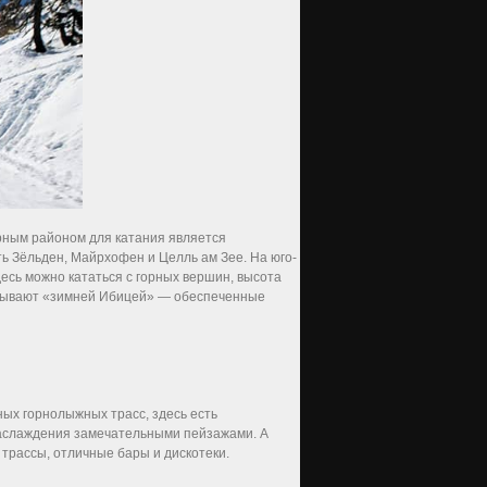
ярным районом для катания является
 Зёльден, Майрхофен и Целль ам Зее. На юго-
десь можно кататься с горных вершин, высота
называют «зимней Ибицей» — обеспеченные
ых горнолыжных трасс, здесь есть
 наслаждения замечательными пейзажами. А
рассы, отличные бары и дискотеки.