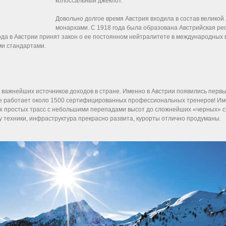
колоссальный джекпот.
Довольно долгое время Австрия входила в состав великой
монархами. С 1918 года была образована Австрийская рес
ода в Австрии принят закон о ее постоянном нейтралитете в международных 
ми стандартами.
из важнейших источников доходов в стране. Именно в Австрии появились пе
е работает около 1500 сертифицированных профессиональных тренеров! Им
х простых трасс с небольшими перепадами высот до сложнейших «черных» спу
 техники, инфраструктура прекрасно развита, курорты отлично продуманы.