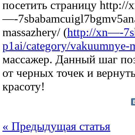
посетить страницу http://
—-7sbabamcuigl7bgmv5ana.
massazhery/ (
http://xn—-7
p1ai/category/vakuumnye-m
массажер. Данный шаг поз
от черных точек и вернут
красоту!
« Предыдущая статья