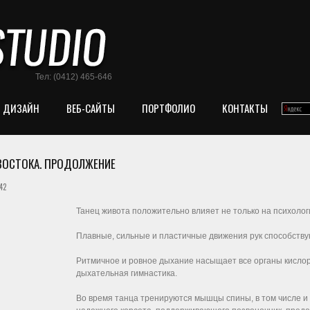
Тел: (0412) 465-646
ДИЗАЙН
ВЕБ-САЙТЫ
ПОРТФОЛИО
КОНТАКТЫ
 ВОСТОКА. ПРОДОЛЖЕНИЕ
42
Танец живота положительно влияет не только на психологи
Плавные, сильные и пластичные движения рук способству
Ритмичное и ровное дыхание насыщает все органы кислоро
дыхательная гимнастика.
Во время танца тренируются мышцы спины, в том числе и