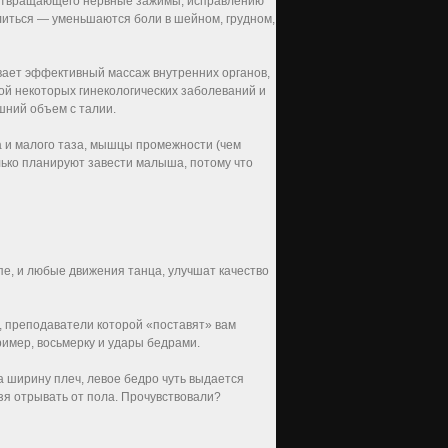
дотвращающего нервные зажимы, исправлению
литься — уменьшаются боли в шейном, грудном,
ает эффективный массаж внутренних органов,
ой некоторых гинекологических заболеваний и
шний объем с талии.
 и малого таза, мышцы промежности (чем
лько планируют завести малыша, потому что
е, и любые движения танца, улучшат качество
, преподаватели которой «поставят» вам
ример, восьмерку и удары бедрами.
на ширину плеч, левое бедро чуть выдается
зя отрывать от пола. Прочувствовали?