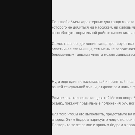
Большой объем характерных для танца живота
которого не добиться ни массажем, ни силовым
способствует нормальной работе кишечника, а 
Самое главное, движения танца тренируют все
эластичнее эти мышцы, тем меньше вероятность
беременным танцами живота можно заниматься
Ну, и еще один немаловажный и приятный нюан
вашей сексуальной жизни, откроют вам новые г
Вам не захотелось потанцевать? Можно попроб
осанку, покажут правильные положения рук, но
Для того чтобы его выполнить, представьте на 
вперед. Этим бедром нарисуйте левую половину
Повторите то же самое с правым бедром в праву