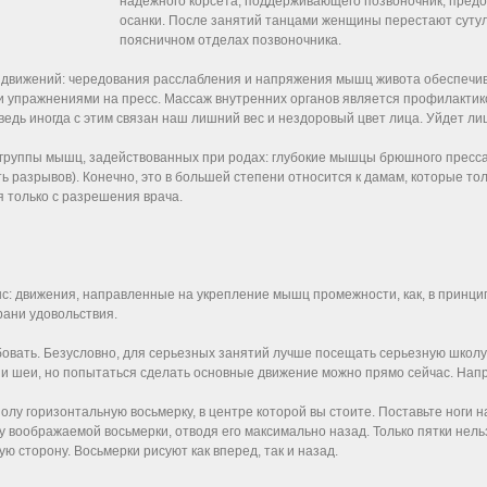
надежного корсета, поддерживающего позвоночник, пре
осанки. После занятий танцами женщины перестают суту
поясничном отделах позвоночника.
 движений: чередования расслабления и напряжения мышц живота обеспечив
и упражнениями на пресс. Массаж внутренних органов является профилактик
ведь иногда с этим связан наш лишний вес и нездоровый цвет лица. Уйдет ли
 группы мышц, задействованных при родах: глубокие мышцы брюшного пресса
 разрывов). Конечно, это в большей степени относится к дамам, которые то
 только с разрешения врача.
с: движения, направленные на укрепление мышц промежности, как, в принцип
рани удовольствия.
овать. Безусловно, для серьезных занятий лучше посещать серьезную школу
г и шеи, но попытаться сделать основные движение можно прямо сейчас. Нап
полу горизонтальную восьмерку, в центре которой вы стоите. Поставьте ноги 
 воображаемой восьмерки, отводя его максимально назад. Только пятки нель
ю сторону. Восьмерки рисуют как вперед, так и назад.