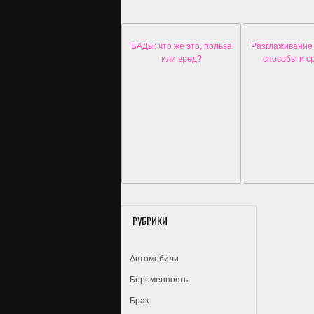
БАДы: что же это, польза
Разглаживание
или вред?
способы и с
РУБРИКИ
Автомобили
Беременность
Брак