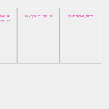
 морщин –
Как улучшить зрение
Кремлевская диета
редства