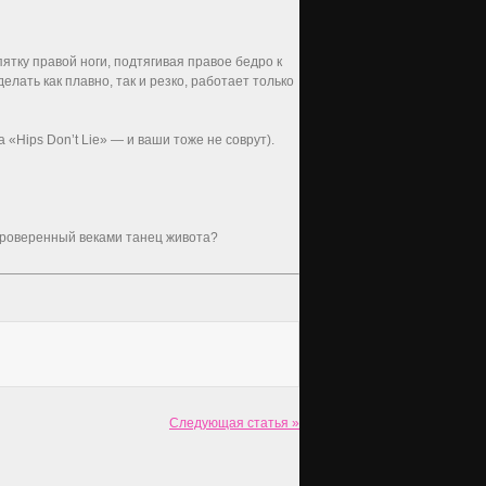
ятку правой ноги, подтягивая правое бедро к
лать как плавно, так и резко, работает только
«Hips Don’t Lie» — и ваши тоже не соврут).
е проверенный веками танец живота?
Следующая статья »