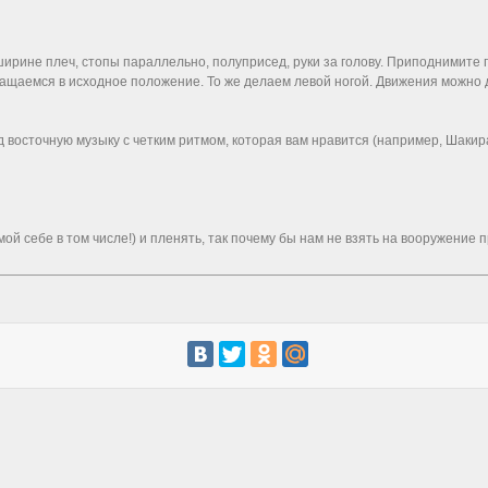
ирине плеч, стопы параллельно, полуприсед, руки за голову. Приподнимите п
ащаемся в исходное положение. То же делаем левой ногой. Движения можно де
восточную музыку с четким ритмом, которая вам нравится (например, Шакира 
мой себе в том числе!) и пленять, так почему бы нам не взять на вооружени