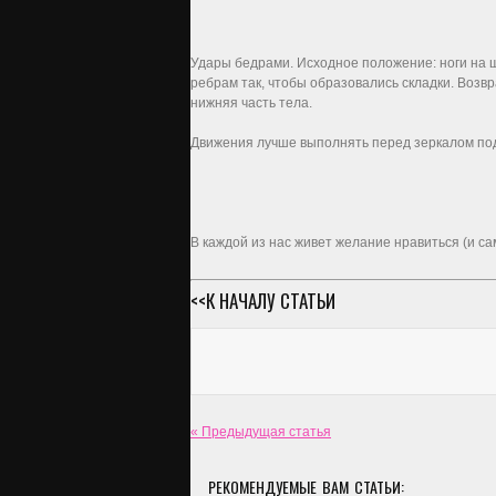
Удары бедрами. Исходное положение: ноги на ш
ребрам так, чтобы образовались складки. Возвр
нижняя часть тела.
Движения лучше выполнять перед зеркалом под 
В каждой из нас живет желание нравиться (и са
<<К НАЧАЛУ СТАТЬИ
« Предыдущая статья
РЕКОМЕНДУЕМЫЕ ВАМ СТАТЬИ: