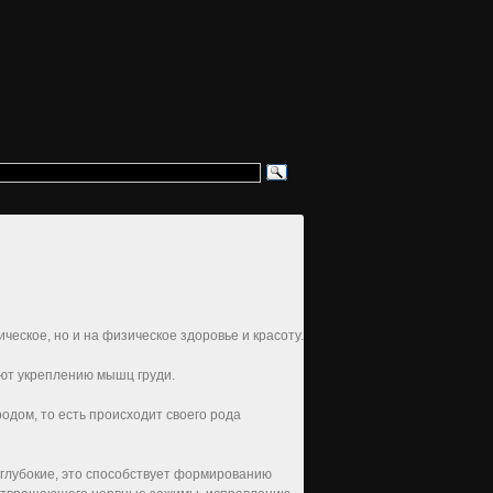
ческое, но и на физическое здоровье и красоту.
ют укреплению мышц груди.
дом, то есть происходит своего рода
 глубокие, это способствует формированию