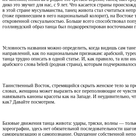
дико это звучит для нас, с 9 лет. Что касается страны происх
в этой стране мусульманства, танец живота стал считаться н
(тоже привнесшим в него национальный колорит), на Востоке т
откровенной сексуальностью. Больше всего способствовал попу
голливудский образ танца был подкорректирован восточными 
Условность названия можно определить, когда видишь сам тане
направлений, как по национальным признакам: арабский, турецк
танца трудно описать в одной статье. И, как правило, та или 
арабского слова beledi (родная страна), которым подчеркивало
Таинственный Восток, стремящийся скрыть женское тело за пр
словах, женщина может выразить все переполняющие ее чувства
навязывать каноны красоты как на Западе. И неудивительно, чт
как? Давайте посмотрим.
Базовые движения танца живота: удары, тряски, волны — толь
хореографии, здесь нет обязательной последовательности шаго
самореализацию и самопознание. Ощущение собственной неповто