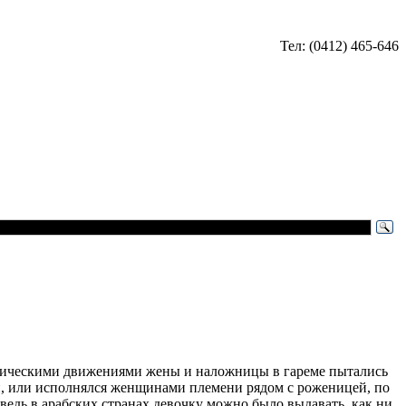
Тел: (0412) 465-646
отическими движениями жены и наложницы в гареме пытались
й, или исполнялся женщинами племени рядом с роженицей, по
ведь в арабских странах девочку можно было выдавать, как ни