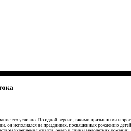
тока
звание его условно. По одной версии, такими призывными и эр
сии, он исполнялся на праздниках, посвященных рождению дете
едством укрепления живота, бедер и спины малолетних рожениц, 