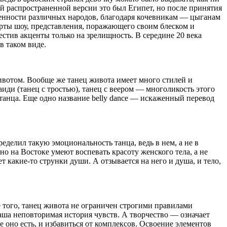
мой распространенной версии это был Египет, но после принятия
обенности различных народов, благодаря кочевникам — цыганам
ерты шоу, представления, поражающего своим блеском и
естив акценты только на зрелищность. В середине 20 века
 таком виде.
животом. Вообще же танец живота имеет много стилей и
аиди (танец с тростью), танец с веером — многоликость этого
о танца. Еще одно название belly dance — искаженный перевод
делил такую эмоциональность танца, ведь в нем, а не в
о на Востоке умеют воспевать красоту женского тела, а не
т какие-то струнки души. А отзывается на него и душа, и тело,
 того, танец живота не ограничен строгими правилами
ваша неповторимая история чувств. А творчество — означает
оно есть, и избавиться от комплексов. Освоение элементов