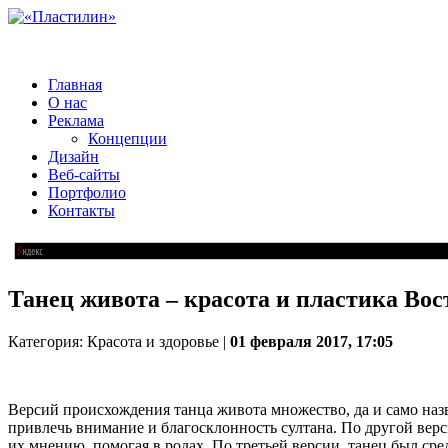
Главная
О нас
Реклама
Концепции
Дизайн
Веб-сайты
Портфолио
Контакты
Танец живота – красота и пластика Вос
Категория: Красота и здоровье |
01 февраля 2017, 17:05
Версий происхождения танца живота множество, да и само на
привлечь внимание и благосклонность султана. По другой вер
их мнению, помогая в родах. По третьей версии, танец был ср