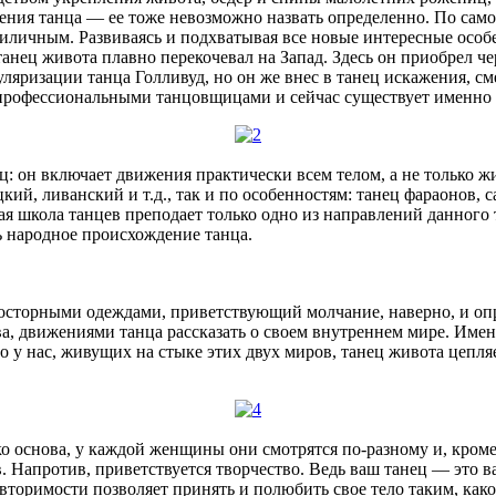
ождения танца — ее тоже невозможно назвать определенно. По са
еприличным. Развиваясь и подхватывая все новые интересные ос
анец живота плавно перекочевал на Запад. Здесь он приобрел ч
ляризации танца Голливуд, но он же внес в танец искажения, см
профессиональными танцовщицами и сейчас существует именно в
ц: он включает движения практически всем телом, а не только 
ий, ливанский и т.д., так и по особенностям: танец фараонов, с
иная школа танцев преподает только одно из направлений данног
сь народное происхождение танца.
осторными одеждами, приветствующий молчание, наверно, и опре
, движениями танца рассказать о своем внутреннем мире. Именн
о у нас, живущих на стыке этих двух миров, танец живота цепляе
ко основа, у каждой женщины они смотрятся по-разному и, кроме
в. Напротив, приветствуется творчество. Ведь ваш танец — это 
римости позволяет принять и полюбить свое тело таким, какое 