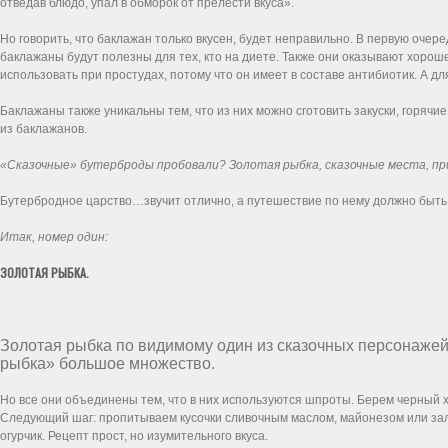
отведав блюдо, упал в обморок от прелести вкуса».
Но говорить, что баклажан только вкусен, будет неправильно. В первую очер
баклажаны будут полезны для тех, кто на диете. Также они оказывают хорош
использовать при простудах, потому что он имеет в составе антибиотик. А 
Баклажаны также уникальны тем, что из них можно сготовить закуски, горячи
из баклажанов.
«Сказочные» бутерброды пробовали? Золотая рыбка, сказочные места, п
Бутербродное царство…звучит отлично, а путешествие по нему должно быт
Итак, номер один:
ЗОЛОТАЯ РЫБКА.
Золотая рыбка по видимому один из сказочных персонажей
рыбка» большое множество.
Но все они объединены тем, что в них используются шпроты. Берем черный х
Следующий шаг: пропитываем кусочки сливочным маслом, майонезом или за
огурчик. Рецепт прост, но изумительного вкуса.