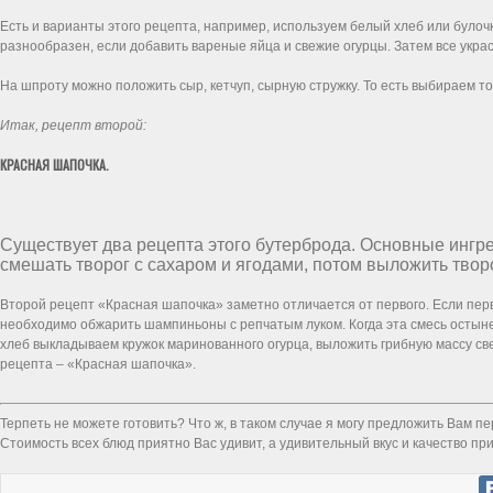
Есть и варианты этого рецепта, например, используем белый хлеб или булочк
разнообразен, если добавить вареные яйца и свежие огурцы. Затем все укра
На шпроту можно положить сыр, кетчуп, сырную стружку. То есть выбираем то
Итак, рецепт второй:
КРАСНАЯ ШАПОЧКА.
Существует два рецепта этого бутерброда. Основные ингред
смешать творог с сахаром и ягодами, потом выложить твор
Второй рецепт «Красная шапочка» заметно отличается от первого. Если первы
необходимо обжарить шампиньоны с репчатым луком. Когда эта смесь остыне
хлеб выкладываем кружок маринованного огурца, выложить грибную массу свер
рецепта – «Красная шапочка».
Терпеть не можете готовить? Что ж, в таком случае я могу предложить Вам пе
Стоимость всех блюд приятно Вас удивит, а удивительный вкус и качество пр