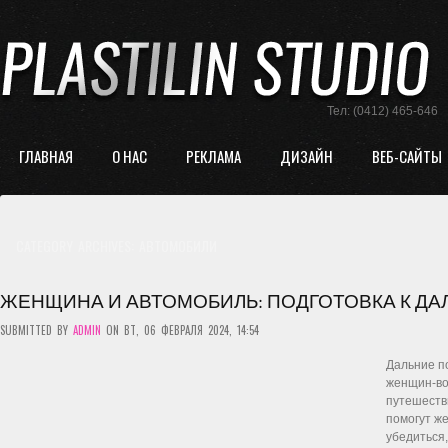
Тел: (0412) 465-646
ГЛАВНАЯ
О НАС
РЕКЛАМА
ДИЗАЙН
ВЕБ-САЙТЫ
CATEGORY ARCHIVES:
АВТОМОБИЛИ
ЖЕНЩИНА И АВТОМОБИЛЬ: ПОДГОТОВКА К Д
SUBMITTED BY
ADMIN
ON ВТ, 06 ФЕВРАЛЯ 2024, 14:54
Дальние п
женщин-вод
путешеств
помогут ж
убедиться,