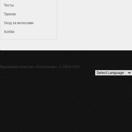
Тесты
Туризм
Уход за волосами
Хобби
Рекламное агенство
«Пластилин»
. © 2004-2017