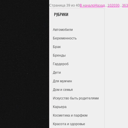
Страница 39 из 40
В начало
Назад
...
10
20
30
...
36
3
РУБРИКИ
Автомобили
Беременность
Брак
Бренды
Гардероб
Дети
Для мужчин
Дом и семья
Искусство быть родителями
Карьера
Косметика и парфюм
Красота и здоровье