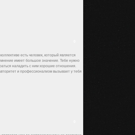
0
коллективе есть человек, который является
о мнение имеет большое значение. Тебе нужно
араться наладить с ним хорошие отношения.
о авторитет и профессионализм вызывает у тебя
0