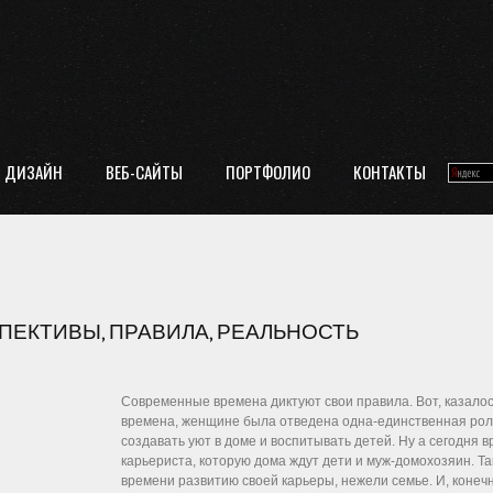
ДИЗАЙН
ВЕБ-САЙТЫ
ПОРТФОЛИО
КОНТАКТЫ
ПЕКТИВЫ, ПРАВИЛА, РЕАЛЬНОСТЬ
Современные времена диктуют свои правила. Вот, казалос
времена, женщине была отведена одна-единственная рол
создавать уют в доме и воспитывать детей. Ну а сегодня 
карьериста, которую дома ждут дети и муж-домохозяин. Т
времени развитию своей карьеры, нежели семье. И, конечн