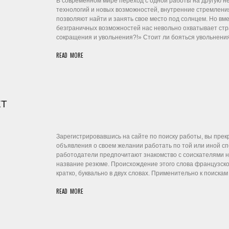
В современном мире переход с одной работы на другую н
технологий и новых возможностей, внутренние стремлен
позволяют найти и занять свое место под солнцем. Но в
безграничных возможностей нас невольно охватывает стра
сокращения и увольнения?!» Стоит ли бояться увольнени
READ MORE
ЕТ
Зарегистрировавшись на сайте по поиску работы, вы прек
объявления о своем желании работать по той или иной 
работодатели предпочитают знакомство с соискателями н
название резюме. Происхождение этого слова французское
кратко, буквально в двух словах. Применительно к поиска
READ MORE