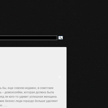
0
ь бы, еще совсем недавно, в советские
ь – домохозяйки, которая должна была
вряд ли кого-то удивит успешная женщина
акие бизнес-леди гораздо больше уделяют
о…...