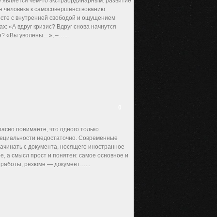
е является чем-то экстраординарным: развитие
ия человека к самосовершенствованию
месте с внутренней свободой и ощущением
х: «А вдруг кризис? Вдруг снова начнутся
я? «Вы уволены…», –…...
0
расно понимаете, что одного только
специальности недостаточно. Современные
ачинать с документа, носящего иностранное
, а смысл прост и понятен: самое основное и
м работы, резюме — документ…...