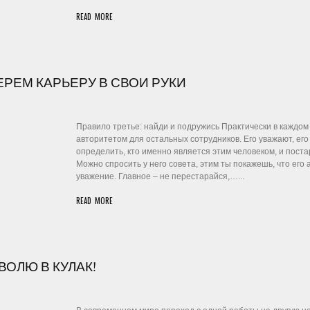
READ MORE
БЕРЕМ КАРЬЕРУ В СВОИ РУКИ
Правило третье: найди и подружись Практически в каждом 
авторитетом для остальных сотрудников. Его уважают, ег
определить, кто именно является этим человеком, и пост
Можно спросить у него совета, этим ты покажешь, что ег
уважение. Главное – не перестарайся,…...
READ MORE
ВОЛЮ В КУЛАК!