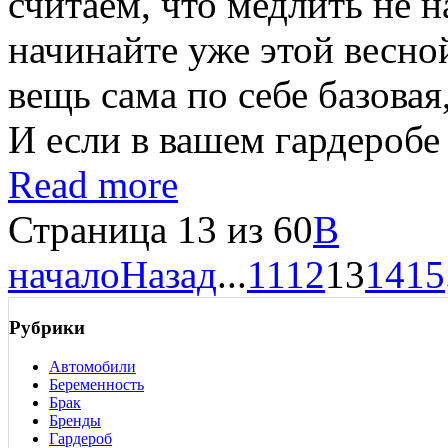
считаем, что медлить не н
начинайте уже этой весн
вещь сама по себе базовая
И если в вашем гардеробе
Read more
Страница 13 из 60
В
начало
Назад
...
11
12
13
14
15
Рубрики
Автомобили
Беременность
Брак
Бренды
Гардероб