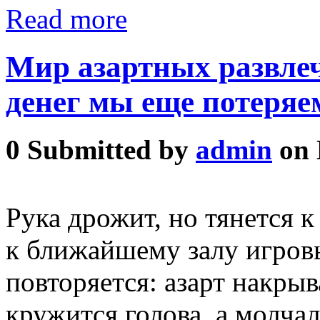
Read more
Мир азартных развлеч
денег мы еще потеряе
0
Submitted by
admin
on 
Рука дрожит, но тянется 
к ближайшему залу игровы
повторяется: азарт накры
кружится голова, а молча