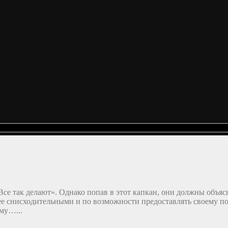
се так делают». Однако попав в этот капкан, они должны объясн
ее снисходительными и по возможности предоставлять своему под
му…...