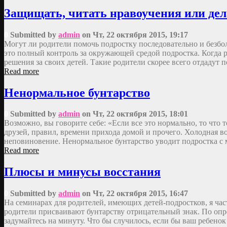
Защищать, читать нравоучения или де
0
Submitted by
admin
on Чт, 22 октября 2015, 19:17
Могут ли родители помочь подростку последовательно и безбо
это полный контроль за окружающей средой подростка. Когда р
решения за своих детей. Такие родители скорее всего отдадут 
Read more
Ненормальное бунтарство
0
Submitted by
admin
on Чт, 22 октября 2015, 18:01
Возможно, вы говорите себе: «Если все это нормально, то что
друзей, правил, времени прихода домой и прочего. Холодная в
неповиновение. Ненормальное бунтарство уводит подростка с 
Read more
Плюсы и минусы восстания
0
Submitted by
admin
on Чт, 22 октября 2015, 16:47
На семинарах для родителей, имеющих детей-подростков, я 
родители присваивают бунтарству отрицательный знак. По опр
задумайтесь на минуту. Что бы случилось, если бы ваш ребенок