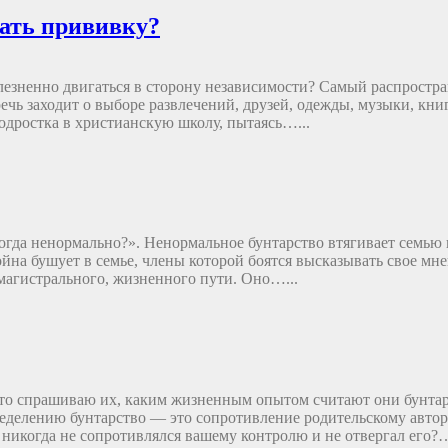
лать прививку?
лезненно двигаться в сторону независимости? Самый распростр
ечь заходит о выборе развлечений, друзей, одежды, музыки, кн
подростка в христианскую школу, пытаясь…...
 тогда ненормально?». Ненормальное бунтарство втягивает семью
ойна бушует в семье, члены которой боятся высказывать свое мн
магистрального, жизненного пути. Оно…...
часто спрашиваю их, каким жизненным опытом считают они бунт
еделению бунтарство — это сопротивление родительскому автор
 никогда не сопротивлялся вашему контролю и не отвергал его?…