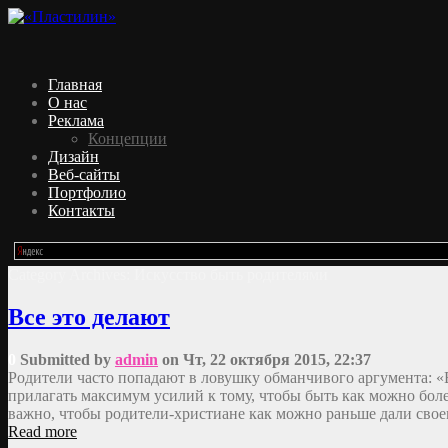
Главная
О нас
Реклама
Концепции
Дизайн
Веб-сайты
Портфолио
Контакты
Category Archives:
Искусство быть родителями
Все это делают
0
Submitted by
admin
on Чт, 22 октября 2015, 22:37
Родители часто попадают в ловушку обманчивого аргумента: «В
прилагать максимум усилий к тому, чтобы быть как можно бол
важно, чтобы родители-христиане как можно раньше дали свое
Read more