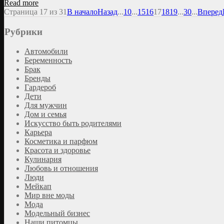
Read more
Страница 17 из 31
В начало
Назад
...
10
...
15
16
17
18
19
...
30
...
Вперед
Рубрики
Автомобили
Беременность
Брак
Бренды
Гардероб
Дети
Для мужчин
Дом и семья
Искусство быть родителями
Карьера
Косметика и парфюм
Красота и здоровье
Кулинария
Любовь и отношения
Люди
Мейкап
Мир вне моды
Мода
Модельный бизнес
Наши питомцы