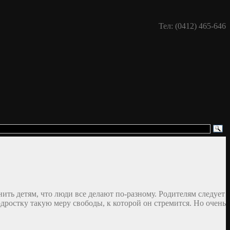
Тел: (0412) 465-646
ить детям, что люди все делают по-разному. Родителям следует
ростку такую меру свободы, к которой он стремится. Но очень