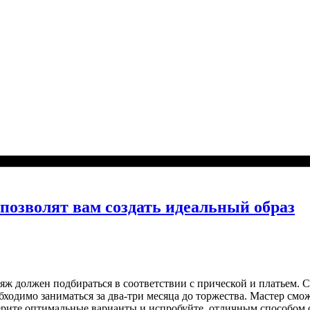
озволят вам создать идеальный образ
ияж должен подбираться в соответствии с прической и платьем.
ходимо заниматься за два-три месяца до торжества. Мастер смо
берите оптимальные варианты и испробуйте, отличным способом 