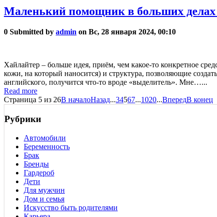
Маленький помощник в больших делах 
0
Submitted by
admin
on Вс, 28 января 2024, 00:10
Хайлайтер – больше идея, приём, чем какое-то конкретное средст
кожи, на который наносится) и структура, позволяющие создать
английского, получится что-то вроде «выделитель». Мне…...
Read more
Страница 5 из 26
В начало
Назад
...
3
4
5
6
7
...
10
20
...
Вперед
В конец
Рубрики
Автомобили
Беременность
Брак
Бренды
Гардероб
Дети
Для мужчин
Дом и семья
Искусство быть родителями
Карьера