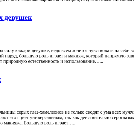
х девушек
под силу каждой девушке, ведь всем хочется чувствовать на се
наряд, большую роль играет и макияж, который напрямую зависи
т природную естественность и использование…...
и
ьницы серых глаз-хамелеонов не только сводят с ума всех мужч
ают этот цвет универсальным, так как действительно сероглазы
го макияжа. Большую роль играет…...