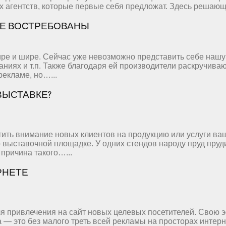
ех агентств, которые первые себя предложат. Здесь решаю
ЕЕ ВОСТРЕБОВАНЫ
ире и шире. Сейчас уже невозможно представить себе нашу
аниях и т.п. Также благодаря ей производители раскручиваю
рекламе, но…...
ВЫСТАВКЕ?
тить внимание новых клиентов на продукцию или услуги ва
 выставочной площадке. У одних стендов народу пруд пруд
причина такого…...
РНЕТЕ
я привлечения на сайт новых целевых посетителей. Свою э
 это без малого треть всей рекламы на просторах интерне