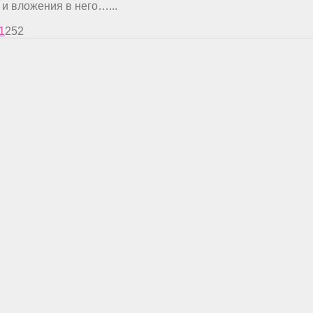
и вложения в него…...
1
252