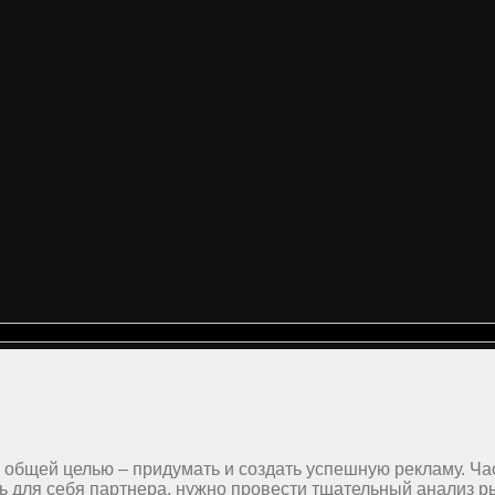
общей целью – придумать и создать успешную рекламу. Час
ть для себя партнера, нужно провести тщательный анализ р