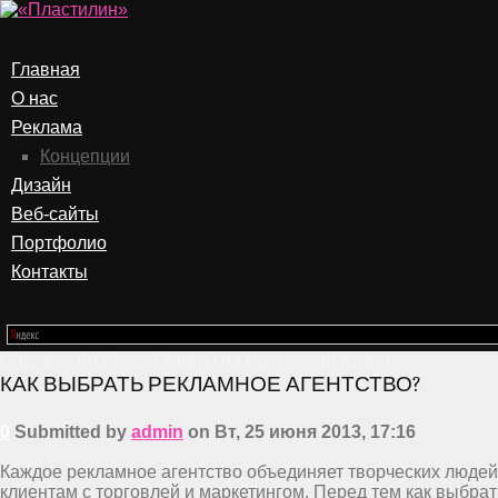
Главная
О нас
Реклама
Концепции
Дизайн
Веб-сайты
Портфолио
Контакты
Category Archives:
Советы на все случаи жизни
КАК ВЫБРАТЬ РЕКЛАМНОЕ АГЕНТСТВО?
0
Submitted by
admin
on Вт, 25 июня 2013, 17:16
Каждое рекламное агентство объединяет творческих людей 
клиентам с торговлей и маркетингом. Перед тем как выбра