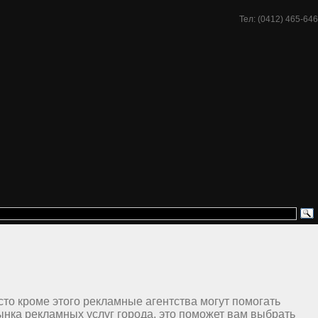
Тел: (0412) 465-646
то кроме этого рекламные агентства могут помогать
ынка рекламных услуг города, это поможет вам выбрать