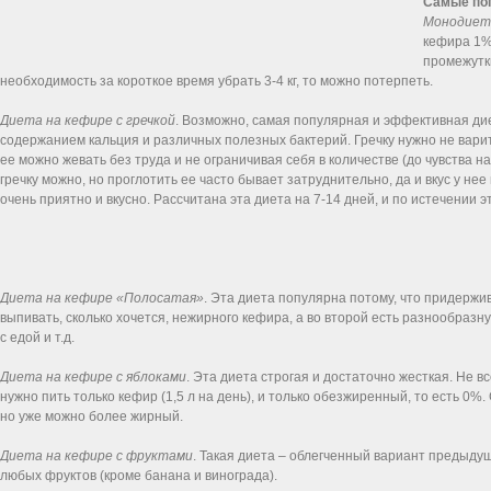
Самые по
Монодиет
кефира 1%
промежутк
необходимость за короткое время убрать 3-4 кг, то можно потерпеть.
Диета на кефире с гречкой
. Возможно, самая популярная и эффективная ди
содержанием кальция и различных полезных бактерий. Гречку нужно не варить
ее можно жевать без труда и не ограничивая себя в количестве (до чувства 
гречку можно, но проглотить ее часто бывает затруднительно, да и вкус у не
очень приятно и вкусно. Рассчитана эта диета на 7-14 дней, и по истечении э
Диета на кефире «Полосатая»
. Эта диета популярна потому, что придержи
выпивать, сколько хочется, нежирного кефира, а во второй есть разнообраз
с едой и т.д.
Диета на кефире с яблоками
. Эта диета строгая и достаточно жесткая. Не в
нужно пить только кефир (1,5 л на день), и только обезжиренный, то есть 0%.
но уже можно более жирный.
Диета на кефире с фруктами
. Такая диета – облегченный вариант предыдущ
любых фруктов (кроме банана и винограда).