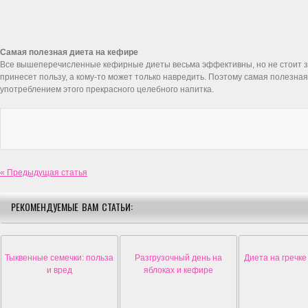
Самая полезная диета на кефире
Все вышеперечисленные кефирные диеты весьма эффективны, но не стоит за
принесет пользу, а кому-то может только навредить. Поэтому самая полезн
употреблением этого прекрасного целебного напитка.
« Предыдущая статья
РЕКОМЕНДУЕМЫЕ ВАМ СТАТЬИ:
Тыквенные семечки: польза
Разгрузочный день на
Диета на гречке
и вред
яблоках и кефире