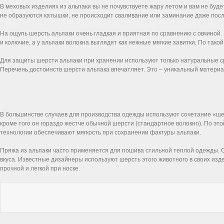
В меховых изделиях из альпаки вы не почувствуете жару летом и вам не бу
не образуются катышки, не происходит сваливание или заминание даже посл
На ощупь шерсть альпаки очень гладкая и приятная по сравнению с овчиной. 
и колючие, а у альпаки волокна выглядят как нежные мягкие завитки. По так
Для защиты шерсти альпаки при хранении используют только натуральные сре
Перечень достоинств шерсти альпака впечатляет. Это – уникальный материа
В большинстве случаев для производства одежды используют сочетание «шерс
кроме того он гораздо жестче обычной шерсти (стандартное волокно). По э
технологии обеспечивают мягкость при сохранении фактуры альпаки.
Пряжа из альпаки часто применяется для пошива стильной теплой одежды. Од
вкуса. Известные дизайнеры используют шерсть этого животного в своих из
прочной и легкой при носке.