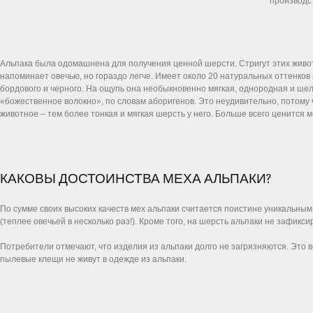
производс
Альпака была одомашнена для получения ценной шерсти. Стригут этих животн
напоминает овечью, но гораздо легче. Имеет около 20 натуральных оттенков 
бордового и черного. На ощупь она необыкновенно мягкая, однородная и шелк
«божественное волокно», по словам аборигенов. Это неудивительно, потому 
животное – тем более тонкая и мягкая шерсть у него. Больше всего ценится м
КАКОВЫ ДОСТОИНСТВА МЕХА АЛЬПАКИ?
По сумме своих высоких качеств мех альпаки считается поистине уникальн
(теплее овечьей в несколько раз!). Кроме того, на шерсть альпаки не зафикс
Потребители отмечают, что изделия из альпаки долго не загрязняются. Это 
пылевые клещи не живут в одежде из альпаки.