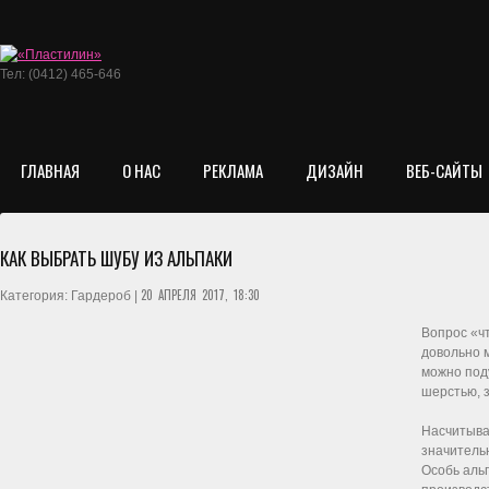
Тел: (0412) 465-646
ГЛАВНАЯ
О НАС
РЕКЛАМА
ДИЗАЙН
ВЕБ-САЙТЫ
КАК ВЫБРАТЬ ШУБУ ИЗ АЛЬПАКИ
20 АПРЕЛЯ 2017, 18:30
Категория: Гардероб |
Вопрос «чт
довольно 
можно под
шерстью, 
Насчитывае
значительн
Особь альп