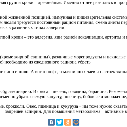
нная группа крови – древнейшая. Именно от нее развились в пр
тивной жизненной позицией, иммунная и пищеварительная систем
им людям требуется постоянный рацион питания, смена диеты п
ясь в различных типах аллергии.
ппой крови – это аллергия, язва разной локализации, артриты 
 (кроме жирной свинины), различные морепродукты и некислые 
е) необходимо из ежедневного рациона убрать.
 вино и пиво. А вот от кофе, земляничных чаев и настоек эхинац
рыбу, ламинарию. Из мяса – печень, говядина, баранина. Реком
ременно убрать свежую капусту, пшеницу, бобовые и мороженое,
ме, брокколи. Овес, пшеница и кукуруза – им тоже нужно сказа
 – запрещен аспирин. Для повышения метаболизма – активные ви