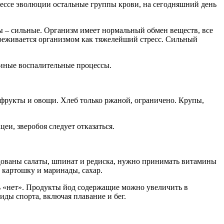
оцессе эволюции остальные группы крови, на сегодняшний день
ы – сильные. Организм имеет нормальный обмен веществ, все
ереживается организмом как тяжелейший стресс. Сильный
и иные воспалительные процессы.
фрукты и овощи. Хлеб только ржаной, ограничено. Крупы,
еи, зверобоя следует отказаться.
ендованы салаты, шпинат и редиска, нужно принимать витамины
 картошку и маринады, сахар.
ть «нет». Продукты йод содержащие можно увеличить в
ды спорта, включая плавание и бег.