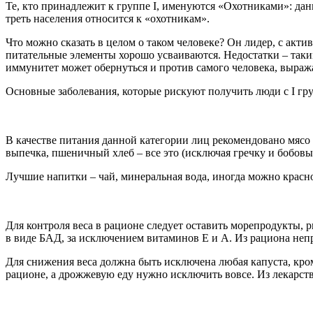
Те, кто принадлежит к группе I, именуются «Охотниками»: да
треть населения относится к «охотникам».
Что можно сказать в целом о таком человеке? Он лидер, с ак
питательные элементы хорошо усваиваются. Недостатки – так
иммунитет может обернуться и против самого человека, выража
Основные заболевания, которые рискуют получить люди с I гру
В качестве питания данной категории лиц рекомендовано мясо
выпечка, пшеничный хлеб – все это (исключая гречку и бобовы
Лучшие напитки – чай, минеральная вода, иногда можно красное
Для контроля веса в рационе следует оставить морепродукты, 
в виде БАД, за исключением витаминов Е и А. Из рациона неп
Для снижения веса должна быть исключена любая капуста, кро
рационе, а дрожжевую еду нужно исключить вовсе. Из лекарств