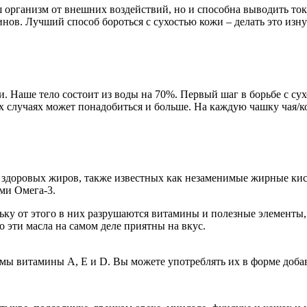
 организм от внешних воздействий, но и способна выводить ток
нов. Лучший способ бороться с сухостью кожи – делать это изнут
. Наше тело состоит из воды на 70%. Первый шаг в борьбе с су
х случаях может понадобиться и больше. На каждую чашку чая/к
здоровых жиров, также известных как незаменимые жирные кисло
ми Омега-3.
льку от этого в них разрушаются витамины и полезные элементы
то эти масла на самом деле приятны на вкус.
ы витамины А, Е и D. Вы можете употреблять их в форме добаво