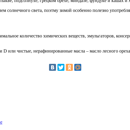
ыкве, подсолнухе, грецком орехе, миндале, фундуке и кашах и х
 солнечного света, поэтму зимой особенно полезно употреблять
имальное количество химических веществ, эмульгаторов, консерв
и D или чистые, нерафинированные масла – масло лесного ореха
ие