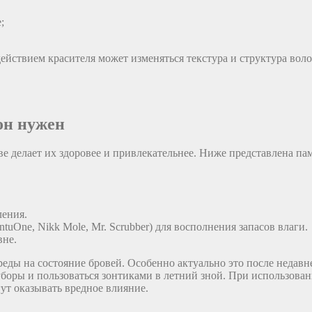
;
 действием красителя может изменяться текстура и структура во
 он нужен
е делает их здоровее и привлекательнее. Ниже представлена па
ления.
ne, Nikk Mole, Mr. Scrubber) для восполнения запасов влаги.
вне.
еды на состояние бровей. Особенно актуально это после недав
боры и пользоваться зонтиками в летний зной. При использован
ут оказывать вредное влияние.