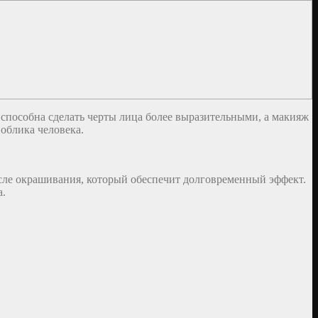
способна сделать черты лица более выразительными, а макияж
 облика человека.
осле окрашивания, который обеспечит долговременный эффект.
а.