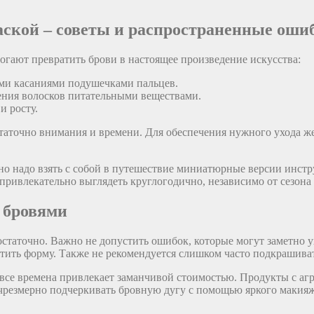
аской – советы и распространенные оши
огают превратить брови в настоящее произведение искусства:
и касаниями подушечками пальцев.
ения волосков питательными веществами.
и росту.
таточно внимания и времени. Для обеспечения нужного ухода же
но надо взять с собой в путешествие миниатюрные версии инстр
и привлекательно выглядеть круглогодично, независимо от сезона
 бровями
остаточно. Важно не допустить ошибок, которые могут заметно 
тить форму. Также не рекомендуется слишком часто подкрашивать
о все времена привлекает заманчивой стоимостью. Продукты с аг
 чрезмерно подчеркивать бровную дугу с помощью яркого макияж