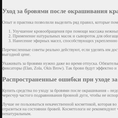
Уход за бровями после окрашивания кр
Опыт и практика позволили выделить ряд правил, которые пом
Улучшение кровообращения при помощи массажа нежным
Применение натуральных масок и сывороток для обогащ
Нанесение эфирных масел, способствующих укреплению 
Перечисленные советы реально действуют, если уделять им дос
выгодной цене.
Ухаживать за бровями нужно даже во время отпуска. Обязатель
фиксаторы (Elan, Zola, Okis Brow). Так брови будут эффектно 
Распространенные ошибки при уходе за
Купить средства по уходу за бровями после окрашивания – нед
чересчур частого подравнивания бровной дуги, чтобы не испор
Лучше не пользоваться некачественной косметикой, которая в
отразиться на состоянии бровей. Косметологи не рекомендуют
ненатуральным.