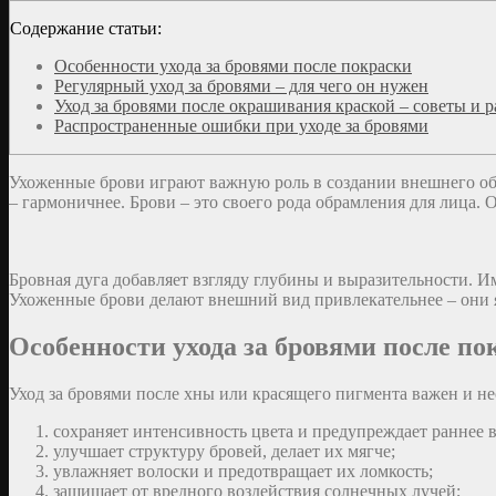
Содержание статьи:
Особенности ухода за бровями после покраски
Регулярный уход за бровями – для чего он нужен
Уход за бровями после окрашивания краской – советы и
Распространенные ошибки при уходе за бровями
Ухоженные брови играют важную роль в создании внешнего об
– гармоничнее. Брови – это своего рода обрамления для лица. 
Бровная дуга добавляет взгляду глубины и выразительности. 
Ухоженные брови делают внешний вид привлекательнее – они
Особенности ухода за бровями после по
Уход за бровями после хны или красящего пигмента важен и н
сохраняет интенсивность цвета и предупреждает раннее 
улучшает структуру бровей, делает их мягче;
увлажняет волоски и предотвращает их ломкость;
защищает от вредного воздействия солнечных лучей;