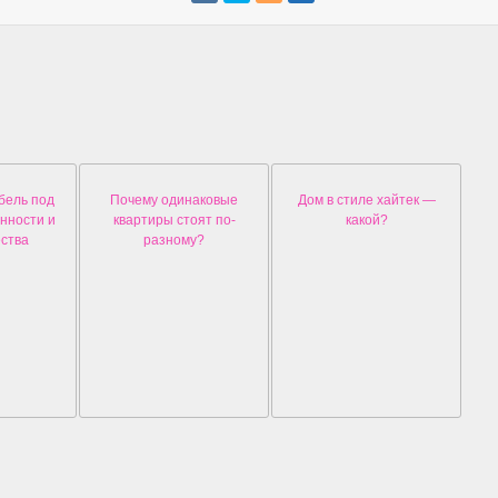
бель под
Почему одинаковые
Дом в стиле хайтек —
нности и
квартиры стоят по-
какой?
ства
разному?