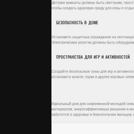
Детские комнаты должны быть светлыми, прос
чтобы создать здоровую среду для игры и отды
БЕЗОПАСНОСТЬ В ДОМЕ
Установите защитные ограждения на лестницах,
Электрические розетки должны быть оборудов
ПРОСТРАНСТВА ДЛЯ ИГР И АКТИВНОСТЕЙ
Создайте безопасные зоны для игр и активного
установите качели, горки и другие игровые эле
Идеальный дом для современной молодой семьи
материалов, энергоэффективные решения и вни
заботится о здоровье и благополучии жильцов,