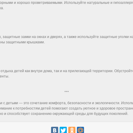
торными и хорошо проветриваемыми. Используйте натуральные и гипоаллерг
ха.
 защитные замки на окнах и дверях, а также используйте защитные уголки н
аны защитными крышками.
 отдыха детей как внутри дома, так и на прилегающей территории. Обустрой
менты.
***
 с детьми — это сочетание комфорта, безопасности и экологичности. Испол
мание к потребностям детей помогают создать уютное и здоровое пространст
 но и способствует сохранению окружающей среды для будущих поколений.