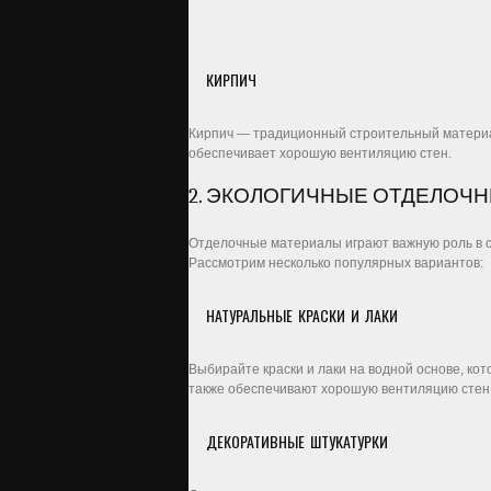
КИРПИЧ
Кирпич — традиционный строительный материал
обеспечивает хорошую вентиляцию стен.
2. ЭКОЛОГИЧНЫЕ ОТДЕЛОЧ
Отделочные материалы играют важную роль в с
Рассмотрим несколько популярных вариантов:
НАТУРАЛЬНЫЕ КРАСКИ И ЛАКИ
Выбирайте краски и лаки на водной основе, ко
также обеспечивают хорошую вентиляцию стен
ДЕКОРАТИВНЫЕ ШТУКАТУРКИ