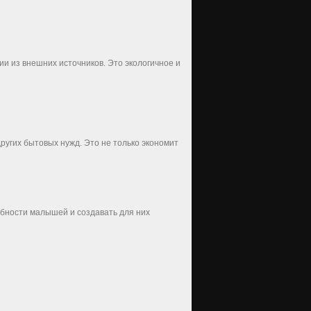
и из внешних источников. Это экологичное и
угих бытовых нужд. Это не только экономит
бности малышей и создавать для них