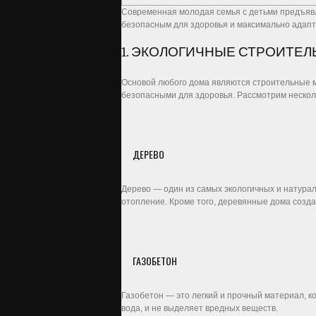
Современная молодая семья с детьми предъявл
безопасным для здоровья и максимально адапт
1. ЭКОЛОГИЧНЫЕ СТРОИТЕ
Основой любого дома являются строительные ма
безопасными для здоровья. Рассмотрим нескол
ДЕРЕВО
Дерево — один из самых экологичных и натура
отопление. Кроме того, деревянные дома созд
ГАЗОБЕТОН
Газобетон — это легкий и прочный материал, ко
вода, и не выделяет вредных веществ.