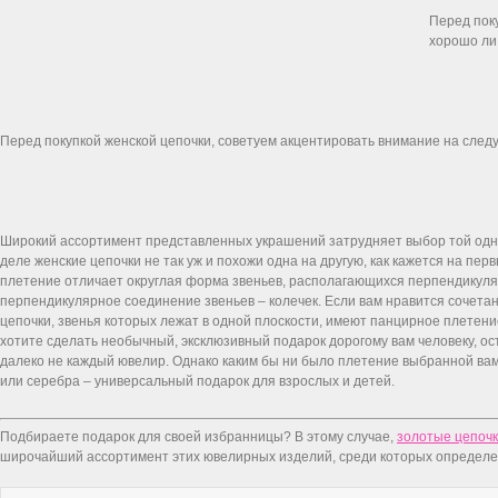
Перед поку
хорошо ли 
Перед покупкой женской цепочки, советуем акцентировать внимание на след
Широкий ассортимент представленных украшений затрудняет выбор той одно
деле женские цепочки не так уж и похожи одна на другую, как кажется на пе
плетение отличает округлая форма звеньев, располагающихся перпендикулярн
перпендикулярное соединение звеньев – колечек. Если вам нравится сочетан
цепочки, звенья которых лежат в одной плоскости, имеют панцирное плетени
хотите сделать необычный, эксклюзивный подарок дорогому вам человеку, ос
далеко не каждый ювелир. Однако каким бы ни было плетение выбранной вами
или серебра – универсальный подарок для взрослых и детей.
Подбираете подарок для своей избранницы? В этому случае,
золотые цепоч
широчайший ассортимент этих ювелирных изделий, среди которых определен