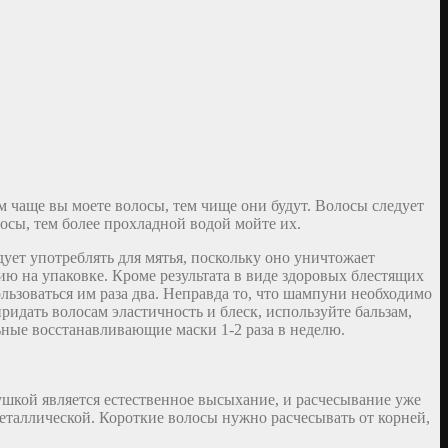
ем чаще вы моете волосы, тем чище они будут. Волосы следует
лосы, тем более прохладной водой мойте их.
ует употреблять для мятья, поскольку оно уничтожает
 на упаковке. Кроме результата в виде здоровых блестящих
ьзоваться им раза два. Неправда то, что шампуни необходимо
дать волосам эластичность и блеск, используйте бальзам,
ные восстанавливающие маски 1-2 раза в неделю.
ушкой является естественное высыхание, и расчесывание уже
металлической. Короткие волосы нужно расчесывать от корней,