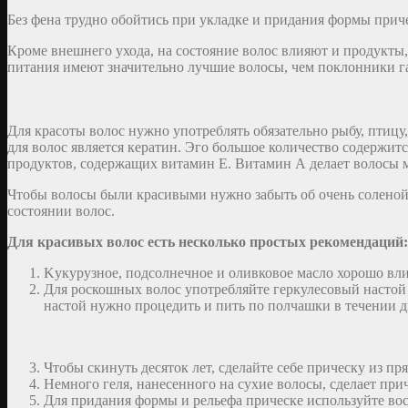
Без фена трудно обойтись при укладке и придания формы причес
Кроме внешнего ухода, на состояние волос влияют и продукты
питания имеют значительно лучшие волосы, чем поклонники г
Для красоты волос нужно употреблять обязательно рыбу, птицу
для волос является кератин. Эго большое количество содержит
продуктов, содержащих витамин Е. Витамин А делает волосы 
Чтобы волосы были красивыми нужно забыть об очень соленой
состоянии волос.
Для красивых волос есть несколько простых рекомендаций:
Kукурузное, подсолнечное и оливковое масло хорошо вли
Для роскошных волос употребляйте геркулесовый настой п
настой нужно процедить и пить по полчашки в течении д
Чтобы скинуть десяток лет, сделайте себе прическу из п
Немного геля, нанесенного на сухие волосы, сделает при
Для придания формы и рельефа прическе используйте вос