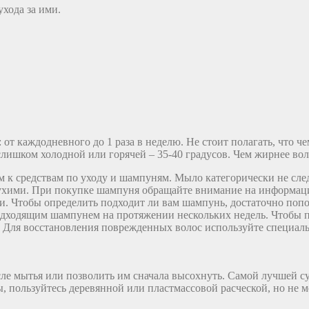
ухода за ими.
от каждодневного до 1 раза в неделю. Не стоит полагать, что ч
 слишком холодной или горячей – 35-40 градусов. Чем жирнее во
м к средствам по уходу и шампуням. Мыло категорически не след
ухими. При покупке шампуня обращайте внимание на информацию
. Чтобы определить подходит ли вам шампунь, достаточно попол
дходящим шампунем на протяжении нескольких недель. Чтобы при
 Для восстановления поврежденных волос используйте специаль
сле мытья или позволить им сначала высохнуть. Самой лучшей с
ы, пользуйтесь деревянной или пластмассовой расческой, но не 