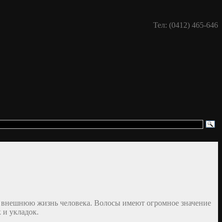
Тел: (0412) 465-646
и внешнюю жизнь человека. Волосы имеют огромное значение
 и укладок.