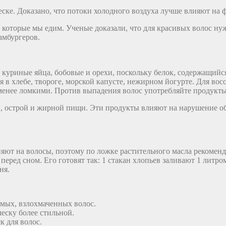
ке. Доказано, что потоки холодного воздуха лучше влияют на фи
, которые мы едим. Ученые доказали, что для красивых волос н
амбургеров.
, куриные яйца, бобовые и орехи, поскольку белок, содержащийс
ся в хлебе, твороге, морской капусте, нежирном йогурте. Для в
менее ломкими. Против выпадения волос употребляйте продукты
, острой и жирной пищи. Эти продукты влияют на нарушение об
яют на волосы, поэтому по ложке растительного масла рекоменд
еред сном. Его готовят так: 1 стакан хлопьев заливают 1 литро
ня.
рямых, взлохмаченных волос.
ческу более стильной.
к для волос.