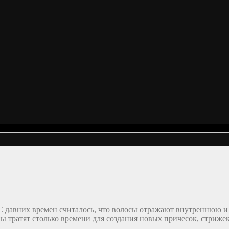
С давних времен считалось, что волосы отражают внутреннюю 
 тратят столько времени для создания новых причесок, стрижек