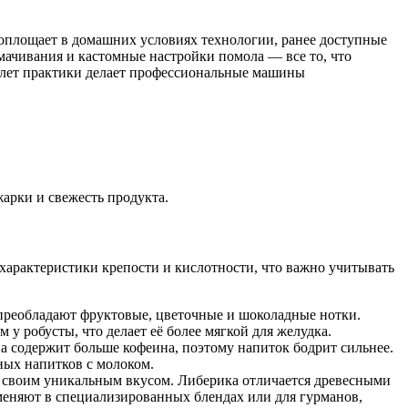
оплощает в домашних условиях технологии, ранее доступные
смачивания и кастомные настройки помола — все то, что
х лет практики делает профессиональные машины
жарки и свежесть продукта.
 характеристики крепости и кислотности, что важно учитывать
преобладают фруктовые, цветочные и шоколадные нотки.
 у робусты, что делает её более мягкой для желудка.
а содержит больше кофеина, поэтому напиток бодрит сильнее.
йных напитков с молоком.
ны своим уникальным вкусом. Либерика отличается древесными
меняют в специализированных блендах или для гурманов,