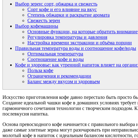
Выбор зерен: сорт, обжарка и свежесть
Сорт кофе и его влияние на вкус
Степень обжарки и раскрытие аромата
Свежесть зерен
Выбор кофемашины
Основные функции, на которые обратить внимание
Регулировка температуры и давления
Настройка времени экстракции и объёма порции
Правильная температура воды и соотношение кофе/воды
Оптимальная температура
Соотношение кофе и воды
Кофе и здоровье: как утренний напиток влияет на органи
Польза кофе
Ограничения и рекомендации
Баланс между вкусом и здоровьем
Искусство приготовления кофе давно перестало быть просто б
Создание идеальной чашки кофе в домашних условиях требует 
гармоничного сочетания технологии с творческим подходом. К
послевкусия напитка.
Основа превосходного кофе начинается с правильного выбора 
даже самые элитные зерна могут разочаровать при неправиль
молотый кофе в напиток с идеальным балансом кислотности, го