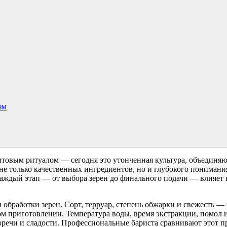
зм
ытовым ритуалом — сегодня это утонченная культура, объединя
не только качественных ингредиентов, но и глубокого понимани
аждый этап — от выбора зерен до финального подачи — влияет н
и обработки зерен. Сорт, терруар, степень обжарки и свежесть
ном приготовлении. Температура воды, время экстракции, помо
речи и сладости. Профессиональные бариста сравнивают этот про