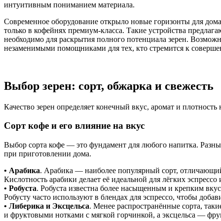
интуитивным пониманием материала.
Современное оборудование открыло новые горизонты для дом
только в кофейнях премиум-класса. Такие устройства предлага
необходимо для раскрытия полного потенциала зерен. Возможн
незаменимыми помощниками для тех, кто стремится к соверше
Выбор зерен: сорт, обжарка и свежесть
Качество зерен определяет конечный вкус, аромат и плотность 
Сорт кофе и его влияние на вкус
Выбор сорта кофе — это фундамент для любого напитка. Разные
при приготовлении дома.
• Арабика
. Арабика — наиболее популярный сорт, отличающи
Кислотность арабики делает её идеальной для лёгких эспрессо 
• Робуста
. Робуста известна более насыщенным и крепким вку
Робусту часто используют в блендах для эспрессо, чтобы доба
• Либерика и Экcцельса
. Менее распространённые сорта, так
и фруктовыми нотками с мягкой горчинкой, а экcцельса — фру