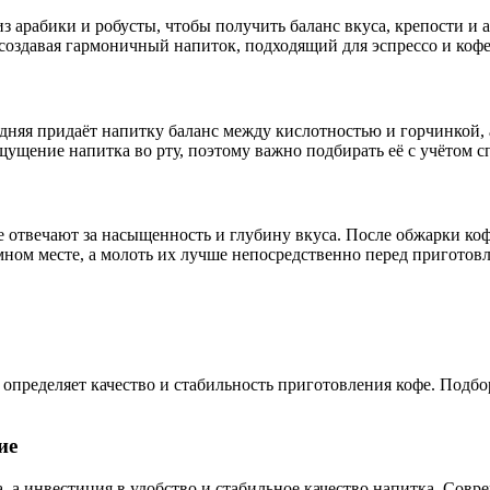
з арабики и робусты, чтобы получить баланс вкуса, крепости и 
создавая гармоничный напиток, подходящий для эспрессо и коф
едняя придаёт напитку баланс между кислотностью и горчинкой
ущение напитка во рту, поэтому важно подбирать её с учётом с
 отвечают за насыщенность и глубину вкуса. После обжарки коф
ёмном месте, а молоть их лучше непосредственно перед приготов
пределяет качество и стабильность приготовления кофе. Подбо
ие
, а инвестиция в удобство и стабильное качество напитка. Со