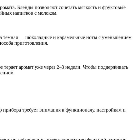
аромата. Бленды позволяют сочетать мягкость и фруктовые
ейных напитков с молоком.
, а тёмная — шоколадные и карамельные ноты с уменьшением
пособа приготовления.
е теряет аромат уже через 2–3 недели. Чтобы поддерживать
лением.
р прибора требует внимания к функционалу, настройкам и
временные кофемашины имеют множество функций, которые