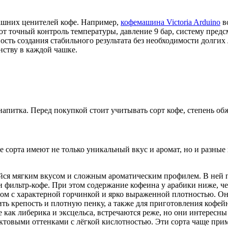
ашних ценителей кофе. Например,
кофемашина Victoria Arduino
в
ют точный контроль температуры, давление 9 бар, систему пред
ость создания стабильного результата без необходимости долги
нству в каждой чашке.
напитка. Перед покупкой стоит учитывать сорт кофе, степень об
 сорта имеют не только уникальный вкус и аромат, но и разные
йся мягким вкусом и сложным ароматическим профилем. В ней 
и фильтр-кофе. При этом содержание кофеина у арабики ниже, чем
сом с характерной горчинкой и ярко выраженной плотностью. Он
вить крепость и плотную пенку, а также для приготовления кофе
ие как либерика и экcцельса, встречаются реже, но они интерес
ктовыми оттенками с лёгкой кислотностью. Эти сорта чаще при