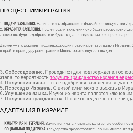
ПРОЦЕСС ИММИГРАЦИИ
ПОДАЧА ЗАЯВЛЕНИЯ.
1.
Начинается с обращения в ближайшее консульство Изр
ОБРАБОТКА ЗАЯВЛЕНИЯ.
2.
После подачи заявления оно будет рассмотрено Евре
заявление будет одобрено, вам будет выдано свидетельство о праве на репа
Даркон — это документ, подтверждающий право на репатриацию в Израиль. О
и пройти процедуру регистрации в Министерстве внутренних дел.
3.
Собеседование.
Проводится для подтверждения основан
этапа, то вероятность
получить гражданство израиля евре
4.
Получение визы.
После одобрения заявления выдаётся
5.
Переезд в Израиль.
С визой алии можно въехать в Изра
6.
Улучшение языка.
Изучение иврита является ключевым 
7.
Получение гражданства.
После определённого периода
АДАПТАЦИЯ В ИЗРАИЛЕ
КУЛЬТУРНАЯ ИНТЕГРАЦИЯ.
—
Важно понимать и уважать культурные особенност
СОЦИАЛЬНАЯ ПОДДЕРЖКА.
—
Государство предоставляет новым иммигрантам р