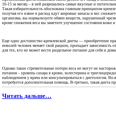
10-15 за месяц – в ней разрешались самые вкусные и питатель
Такая избирательность обоснована главным принципом кремле
получая его извне в расход идут жировые запасы и вес снижае
организма, вы нормализуете обмен веществ, нарушенный чрезм
кроме снижения веса вы заметите улучшение состояния кожи и 
Еще одно достоинство кремлевской диеты — приобретение пра
неволей человек меняет свой рацион, пропадает зависимость от
для тех, кто не может вести раздельное питание для себя и д
Однако такие стремительные потери веса не могут не насторожи
питания – уровень сахара в крови, холестерина и триглицеридо
наблюдением у врача или консультироваться с диетологом. Во-в
потребуется дополнительная помощь. В-третьих, такая диета 
Читать дальше…