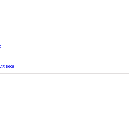
е
ля веса