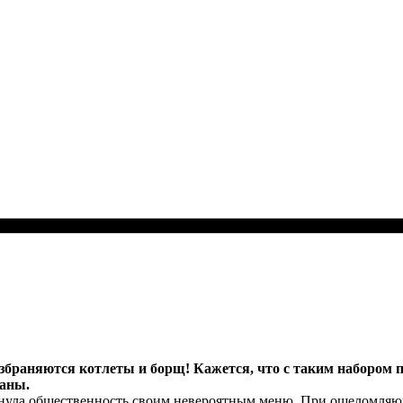
возбраняются котлеты и борщ! Кажется, что с таким набором 
раны.
ыхнула общественность своим невероятным меню. При ошеломляю