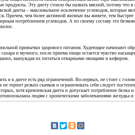
ные продукты. Эту диету стоило бы назвать мясной, потому что
вской диеты – максимальное исключение углеводов, которые яв
тся. Причем, чем более активной жизнью вы живете, тем быстрее
ерным потреблением углеводов. А по своему составу это белков
волос.
вильной привычки здорового питания. Худеющие начинают обращ
 сахара и мучного, после приема пищи остается чувство насыщен
омашних, вынуждая их питаться отварными овощами и кефиром.
ть и к диете есть ряд ограничений. Во-первых, не стоит с голо
в не терпит резких скачков и ограничивать себя следует постепе
торых, хотя кремлевская диета и допускает потребление белка и
противопоказана людям с хроническими заболеваниями желудка и