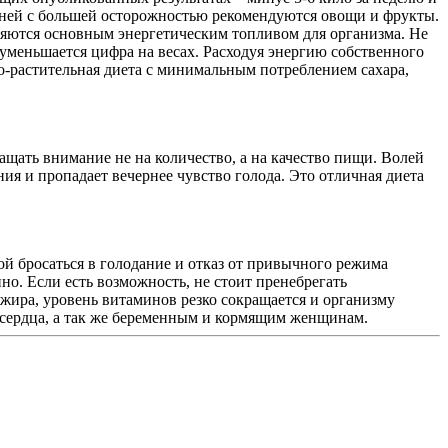
 в ней с большей осторожностью рекомендуются овощи и фрукты.
ляются основным энергетическим топливом для организма. Не
 уменьшается цифра на весах. Расходуя энергию собственного
о-растительная диета с минимальным потреблением сахара,
ать внимание не на количество, а на качество пищи. Волей
ия и пропадает вечернее чувство голода. Это отличная диета
вой бросаться в голодание и отказ от привычного режима
нно. Если есть возможность, не стоит пренебрегать
 жира, уровень витаминов резко сокращается и организму
 сердца, а так же беременным и кормящим женщинам.