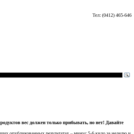
Тел: (0412) 465-646
продуктов вес должен только прибывать, но нет! Давайте
щих опубликованных результатах – минус 5-6 кило за неделю и