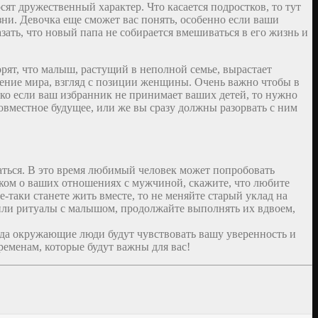
сят дружественный характер. Что касается подростков, то тут
ни. Девочка еще сможет вас понять, особенно если ваши
ать, что новый папа не собирается вмешиваться в его жизнь и
рят, что малыш, растущий в неполной семье, вырастает
дение мира, взгляд с позиции женщины. Очень важно чтобы в
о если ваш избранник не принимает ваших детей, то нужно
совместное будущее, или же вы сразу должны разорвать с ним
щаться. В это время любимый человек может попробовать
енком о ваших отношениях с мужчиной, скажите, что любите
се-таки станете жить вместе, то не меняйте старый уклад на
или ритуалы с малышом, продолжайте выполнять их вдвоем,
огда окружающие люди будут чувствовать вашу уверенность и
ременам, которые будут важны для вас!