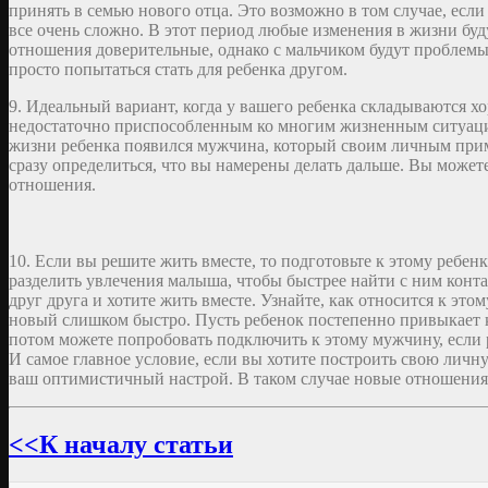
принять в семью нового отца. Это возможно в том случае, если
все очень сложно. В этот период любые изменения в жизни бу
отношения доверительные, однако с мальчиком будут проблемы.
просто попытаться стать для ребенка другом.
9. Идеальный вариант, когда у вашего ребенка складываются 
недостаточно приспособленным ко многим жизненным ситуациям
жизни ребенка появился мужчина, который своим личным при
сразу определиться, что вы намерены делать дальше. Вы может
отношения.
10. Если вы решите жить вместе, то подготовьте к этому ребе
разделить увлечения малыша, чтобы быстрее найти с ним конта
друг друга и хотите жить вместе. Узнайте, как относится к это
новый слишком быстро. Пусть ребенок постепенно привыкает к
потом можете попробовать подключить к этому мужчину, если р
И самое главное условие, если вы хотите построить свою личн
ваш оптимистичный настрой. В таком случае новые отношения н
<<К началу статьи