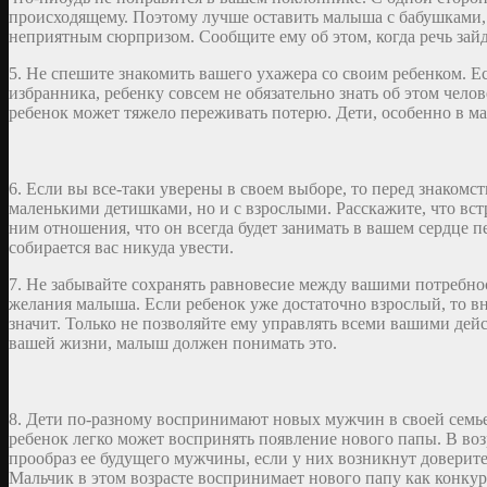
происходящему. Поэтому лучше оставить малыша с бабушками, д
неприятным сюрпризом. Сообщите ему об этом, когда речь зайд
5. Не спешите знакомить вашего ухажера со своим ребенком. Е
избранника, ребенку совсем не обязательно знать об этом челов
ребенок может тяжело переживать потерю. Дети, особенно в ма
6. Если вы все-таки уверены в своем выборе, то перед знакомс
маленькими детишками, но и с взрослыми. Расскажите, что встре
ним отношения, что он всегда будет занимать в вашем сердце п
собирается вас никуда увести.
7. Не забывайте сохранять равновесие между вашими потребно
желания малыша. Если ребенок уже достаточно взрослый, то вни
значит. Только не позволяйте ему управлять всеми вашими дей
вашей жизни, малыш должен понимать это.
8. Дети по-разному воспринимают новых мужчин в своей семье
ребенок легко может воспринять появление нового папы. В воз
прообраз ее будущего мужчины, если у них возникнут доверите
Мальчик в этом возрасте воспринимает нового папу как конкур