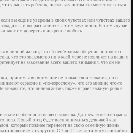
то у вас есть ребенок, поскольку потом это может оказаться
 если вы еще не уверены в своих чувствах или чувствах вашего
е заладится, и вы расстанетесь с этим мужчиной. В этом случае
ачинают им доверять и искренне любить.
тся в личной жизни, что ей необходимо общение не только с
нка, что это знакомство ни в коей мере не повлияет на ваши с
ретендует на завоевание всего вашего внимания, что он не
пки, принимая во внимание не только свои желания, но и
ринимают серьезно и «по-взрослому», что его мнение что-то
е забывайте, что личная жизнь также играет важную роль в
ические особенности вашего малыша. До трехлетнего возраста
го пола. Новый отец будет восприниматься девочкой как
алон, который позднее перенесет на свою семейную жизнь.
им отношениям с супругом. С 7 до 11 лет дети могут спокойно