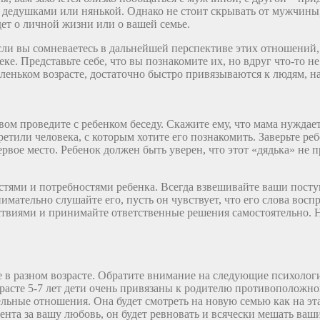
едушками или нянькой. Однако не стоит скрывать от мужчины, ч
ет о личной жизни или о вашей семье.
сли вы сомневаетесь в дальнейшей перспективе этих отношений,
еке. Представьте себе, что вы познакомите их, но вдруг что-то н
леньком возрасте, достаточно быстро привязываются к людям, н
твом проведите с ребенком беседу. Скажите ему, что мама нуждае
тили человека, с которым хотите его познакомить. Заверьте ребе
ервое место. Ребенок должен быть уверен, что этот «дядька» не п
стями и потребностями ребенка. Всегда взвешивайте ваши посту
мательно слушайте его, пусть он чувствует, что его слова восп
ствиями и принимайте ответственные решения самостоятельно. Н
 в разном возрасте. Обратите внимание на следующие психолог
расте 5-7 лет дети очень привязаны к родителю противоположно
льные отношения. Она будет смотреть на новую семью как на эт
ента за вашу любовь, он будет ревновать и всячески мешать ваш