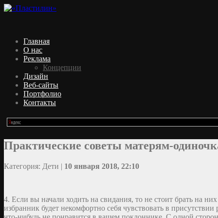
Главная
О нас
Реклама
Концепции
Дизайн
Веб-сайты
Портфолио
Контакты
Практические советы матерям-одиночк
Категория: Дети |
10 января 2018, 22:10
4. Если вы начали ходить на свидания, то не стоит брать на н
избранник будет некомфортно себя чувствовать в присутствии 
что-нибудь не понравится в вашем поклоннике. С одной сторон