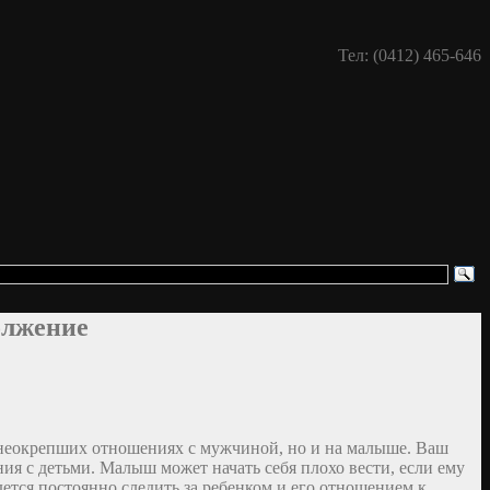
Тел: (0412) 465-646
олжение
их неокрепших отношениях с мужчиной, но и на малыше. Ваш
ия с детьми. Малыш может начать себя плохо вести, если ему
дется постоянно следить за ребенком и его отношением к