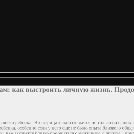
ам: как выстроить личную жизнь. Прод
их своего ребенка. Это отрицательно скажется не только на ваш
ребенка, особенно если у него еще не было опыта близкого общен
ы, вам захочется близко пообщаться с мужчиной, с другой – при