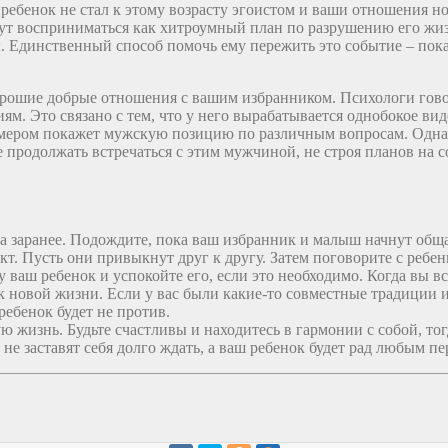
 ребенок не стал к этому возрасту эгоистом и ваши отношения но
дут восприниматься как хитроумный план по разрушению его жиз
 Единственный способ помочь ему пережить это событие – показ
хорошие добрые отношения с вашим избранником. Психологи гово
. Это связано с тем, что у него вырабатывается однобокое ви
мером покажет мужскую позицию по различным вопросам. Однак
е продолжать встречаться с этим мужчиной, не строя планов на 
нка заранее. Подождите, пока ваш избранник и малыш начнут об
кт. Пусть они привыкнут друг к другу. Затем поговорите с реб
му ваш ребенок и успокойте его, если это необходимо. Когда вы в
 новой жизни. Если у вас были какие-то совместные традиции 
ебенок будет не против.
ую жизнь. Будьте счастливы и находитесь в гармонии с собой, т
е заставят себя долго ждать, а ваш ребенок будет рад любым пе