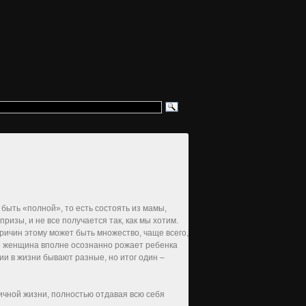
ыть «полной», то есть состоять из мамы,
ризы, и не все получается так, как мы хотим.
ричин этому может быть множество, чаще всего,
то женщина вполне осознанно рожает ребенка
ии в жизни бывают разные, но итог один –
личной жизни, полностью отдавая всю себя