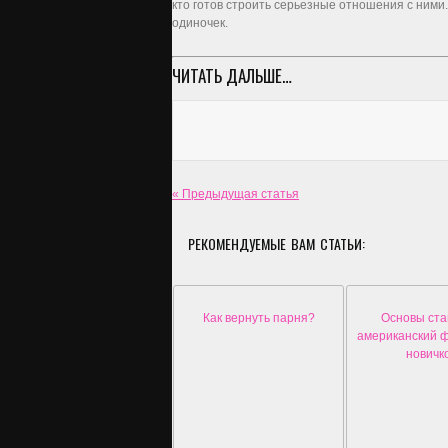
кто готов строить серьезные отношения с ними.
одиночек.
ЧИТАТЬ ДАЛЬШЕ…
« Предыдущая статья
РЕКОМЕНДУЕМЫЕ ВАМ СТАТЬИ:
Как вернуть парня?
Основы ста
американский ф
новичк