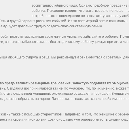
воспитанию любимого чада. Однако, подобное поведение 
ребенка. Психологи говорят, что мать, всецело поглощен
потребностях, в последствии не вызывает уважения у люби
сть и другой вариант развития событий. Из-за чрезмерной опеки ваш малы
 ему будет довольно трудно создать свою собственную семью.
а себя, поэтому выстраивая свою личную жизнь, не забывайте о ребенке. Пом
ки, вы также выбираете жизнь без отца и своему ребенку, рискуя при этом л
алыша любящего супруга и отца, мы рекомендуем ознакомиться с советами, да
тво предъявляет чрезмерные требования, зачастую подавляя их эмоциона
ь. Свидания воспринимаются как нечто ужасное, что, по их мнению, может т
й, стать счастливой женщиной, окружающие осуждают и порицают. Вмешатель
ы должны обрывать на корню. Личная жизнь называется «личной» именно пот
жизнь также с помощью стереотипов. Например, о том, что женщине с ребен
ест на своей личной жизни, хотя оно давно уже опровергнуто тысячами счас