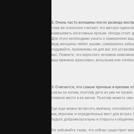
2. Очень часто женщины после развода воспр
тому же психологи считают, что матери-одиноч
навешивать негативные ярлыки. Иногда стоит до
Для этого необходимо узнать о намерениях ваш
ведь женщины любят ушами, совершенно забывая,
подумайте, приемлемы ли для вас эти установки
вас. Помните, что взрослого человека невозмож
ваш мужчина агрессивен, вспыльчив или злобен,
3. Считается, что самые прочные и крепкие о
слезы по ночам, поэтому дети их уже не пугают
главное место в ее жизни. Поэтому можете сме
Где еще можно встретить мужчину, способного 
как, впрочем, и определенных мест для встреч
будьте доброжелательны и открыты к общению
Не забывайте также, что сейчас существует мн