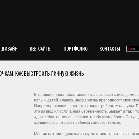
ДИЗАЙН
ВЕБ-САЙТЫ
ПОРТФОЛИО
КОНТАКТЫ
ОЧКАМ: КАК ВЫСТРОИТЬ ЛИЧНУЮ ЖИЗНЬ
В традиционном представлении счастливая семья должна б
папы и детей. Однако, иногда жизнь преподносит свои сюрп
Например, женщина остается одна с ребенком на руках. П
это развод или случайная беременность. Бывает и так, ч
«для себя», не желая связывать себя узами брака. Ситуац
женщина воспитывает ребенка самостоятельно.
Многие матери-одиночки сразу же ставят крест на своей 