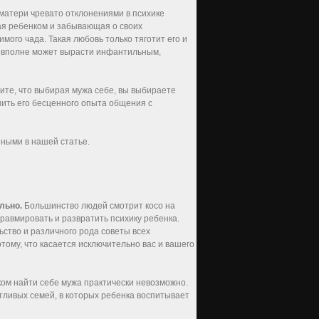
матери чревато отклонениями в психике
ная ребенком и забывающая о своих
мого чада. Такая любовь только тяготит его и
ш вполне может вырасти инфантильным,
ните, что выбирая мужа себе, вы выбираете
ишить его бесценного опыта общения с
нными в нашей статье.
льно.
Большинство людей смотрит косо на
равмировать и развратить психику ребенка.
ство и различного рода советы всех
ому, что касается исключительно вас и вашего
ком найти себе мужа практически невозможно.
тливых семей, в которых ребенка воспитывает