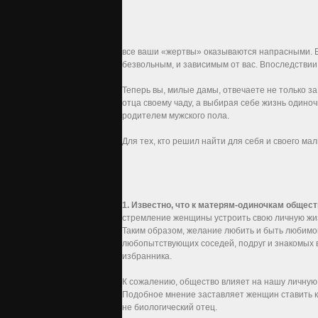
все ваши «жертвы» оказываются напрасными. Е
безвольным, и зависимым от вас. Впоследствии
Теперь вы, милые дамы, отвечаете не только з
отца своему чаду, а выбирая себе жизнь одиноч
родителем мужского пола.
Для тех, кто решил найти для себя и своего м
1. Известно, что к матерям-одиночкам общес
стремление женщины устроить свою личную жизн
Таким образом, желание любить и быть любимо
любопытствующих соседей, подруг и знакомых в
избранника.
К сожалению, общество влияет на нашу личную 
Подобное мнение заставляет женщин ставить кр
не биологический отец.