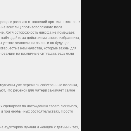
 процесс разрыва отношений протекал тяжело. К
о на всех лиц противоположного пола
ине. Хотя осторожность никогда не помешает.
 наблюдайте за действиями своего избранника,
 у этого человека на жизнь и на будущее,
ктер, есть в нем качества, которые важны для
о реакции на различные ситуации, ведь если
 мужчины уже пережили собственные пеленки,
нают, что ребенок для матери занимает самое
вых сценариев по нахождению своего любимого,
е и при необычных обстоятельствах. Просто
 на аудиторию мужчин и женщин с детьми и тех,