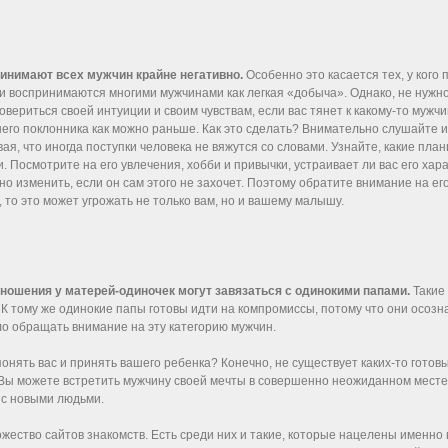
инимают всех мужчин крайне негативно.
Особенно это касается тех, у кого
ки воспринимаются многими мужчинами как легкая «добыча». Однако, не нужн
вериться своей интуиции и своим чувствам, если вас тянет к какому-то мужч
его поклонника как можно раньше. Как это сделать? Внимательно слушайте и
 что иногда поступки человека не вяжутся со словами. Узнайте, какие планы
. Посмотрите на его увлечения, хобби и привычки, устраивает ли вас его хара
но изменить, если он сам этого не захочет. Поэтому обратите внимание на ег
 то это может угрожать не только вам, но и вашему малышу.
тношения у матерей-одиночек могут завязаться с одинокими папами.
Такие
. К тому же одинокие папы готовы идти на компромиссы, потому что они осоз
ло обращать внимание на эту категорию мужчин.
понять вас и принять вашего ребенка? Конечно, не существует каких-то гото
. Вы можете встретить мужчину своей мечты в совершенно неожиданном мест
 с новыми людьми.
ожество сайтов знакомств. Есть среди них и такие, которые нацелены именно