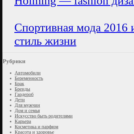
Hoiming — fashion диз
Спортивная мода 2016 
стиль жизни
Рубрики
Автомобили
Беременность
Брак
Бренды
Гардероб
Дети
Для мужчин
Дом и семья
Искусство быть родителями
Карьера
Косметика и парфюм
Красота и здоровье