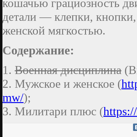
кошачью грациозность дв
детали — клепки, кнопки
женской мягкостью.
Содержание:
1.
Военная дисциплина
(В
2. Мужское и женское (
ht
mw/
);
3. Милитари плюс (
https: