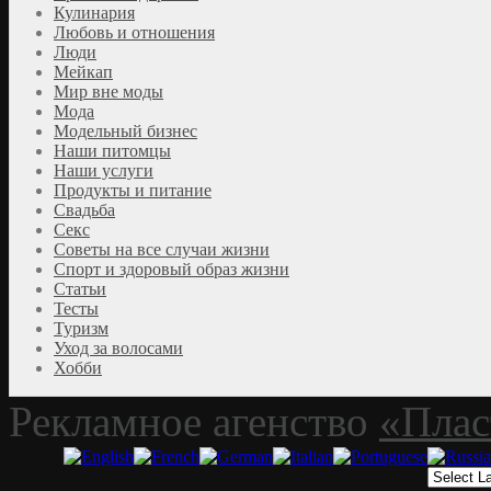
Кулинария
Любовь и отношения
Люди
Мейкап
Мир вне моды
Мода
Модельный бизнес
Наши питомцы
Наши услуги
Продукты и питание
Свадьба
Секс
Советы на все случаи жизни
Спорт и здоровый образ жизни
Статьи
Тесты
Туризм
Уход за волосами
Хобби
Рекламное агенство
«Плас