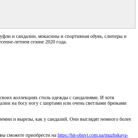
туфли и сандалии, мокасины и спортивная обувь, слиперы и
есенне-летнем сезоне 2020 года.
 в своих коллекциях стиль одежды с сандалиями. И хотя
ндалии на босу ногу с шортами или очень светлыми брюками
ремни и вырезы, как у сандалий. Они выглядят немного более
, вы сможете приобрести на
https://hit-obuvi.com.ua/muzhskaya-