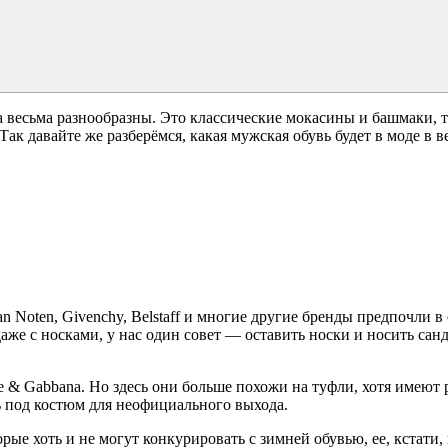
да весьма разнообразны. Это классические мокасины и башмаки, 
ак давайте же разберёмся, какая мужская обувь будет в моде в в
 Van Noten, Givenchy, Belstaff и многие другие бренды предпочли
аже с носками, у нас один совет — оставить носки и носить са
e & Gabbana. Но здесь они больше похожи на туфли, хотя имеют 
 под костюм для неофициального выхода.
рые хоть и не могут конкурировать с зимней обувью, ее, кстати